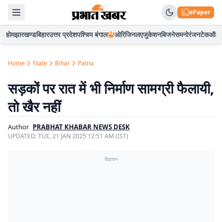
ePaper
होम
झारखण्ड
बिहार
उत्तर प्रदेश
पश्चिम बंगाल
ओरिजिनल
एजुकेशन
बिजनेस
मनोरंजन
टेक
ऑटो
Home
State
Bihar
Patna
सड़कों पर रात में भी निर्माण सामग्री फैलायी,
तो खैर नहीं
Author
PRABHAT KHABAR NEWS DESK
UPDATED:
TUE, 21 JAN 2025 12:51 AM (IST)
विज्ञापन