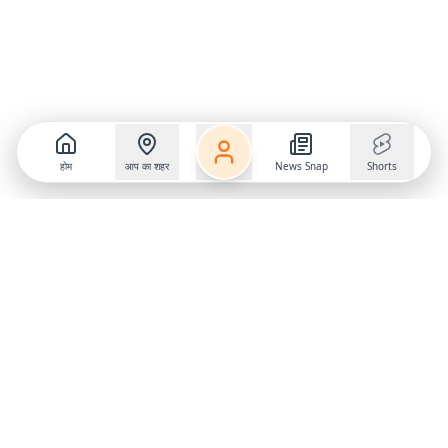
होम
आप का शहर
News Snap
Shorts
Follow us on
X
Download Mobile App