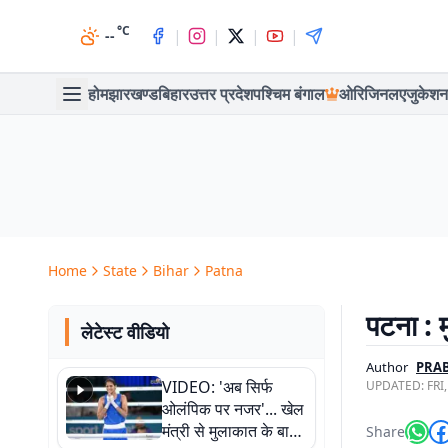
°C
|
|
|
|
--
होम
झारखण्ड
बिहार
उत्तर प्रदेश
पश्चिम बंगाल
ओरिजिनल
एजुकेशन
Home
State
Bihar
Patna
पटना : म
लेटेस्ट वीडियो
Author
PRAB
VIDEO: 'अब सिर्फ
UPDATED:
FRI
ओलंपिक पर नजर'... खेल
मंत्री से मुलाकात के बाद
Share