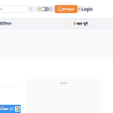
h news
Login
ePaper
पिनियन
शहर चुनें
विज्ञापन