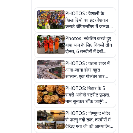
PHOTOS : वैशाली के
खिलाड़ियों का इंटरनेशनल
कराटे चैंपियनशिप में जलवा,
जीते 9 पदक, पांच तस्वीर से
Photos: स्केटिंग करते हुए
देखिए पूरा खेल
बाबा धाम के लिए निकले तीन
दोस्त, 6 तस्वीरों में देखें
आस्था और जुनून की कहानी
PHOTOS : पटना शहर में
आना-जाना होगा बहुत
आसान, एक गोलंबर चार
फ्लाईओवर को जोड़ेगा
PHOTOS: बिहार के 5
सबसे अनोखे स्ट्रीट फूड्स,
नाम सुनकर चौंक जाएंगे
लेकिन स्वाद ऐसा कि बार-बार
PHOTOS : विष्णुपद मंदिर
खाने का करेगा मन
से फल्गु नदी तक, तस्वीरों में
देखिए गया जी की आध्यात्मिक
पहचान