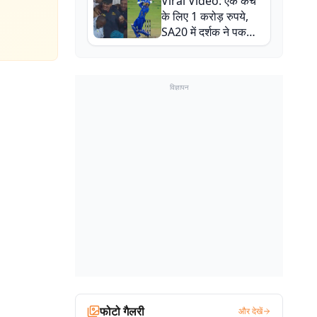
Viral Video: एक कैच
बाल-बाल बचे
के लिए 1 करोड़ रुपये,
SA20 में दर्शक ने पकड़ा
एक हाथ से गजब का कैच
विज्ञापन
फोटो गैलरी
और देखें