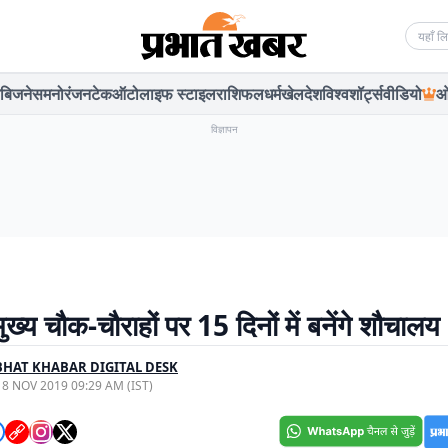
Searc
बिजनेस
मनोरंजन
टेक
ऑटो
लाइफ स्टाइल
राशिफल
धर्म
खेल
देश
विश्व
शॉर्ट्स
वीडियो
ओ
विज्ञापन
ुख्य चौक-चौराहों पर 15 दिनों में बनेंगे शौचालय
HAT KHABAR DIGITAL DESK
, 8 NOV 2019 09:29 AM (IST)