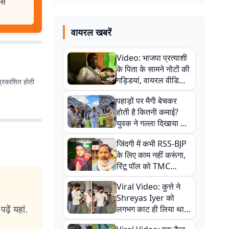
से
वायरल खबरें
Video: भाजपा प्रत्याशी
के पिता के सामने नोटों की
गड्डियां, वायरल वीडियो
प्रकाशित होती
से राजनीति में उबाल,
पहाड़ों पर मैगी बेचकर
अजित महतो बोले- TMC
होती है कितनी कमाई?
की गंदी चाल
युवक ने गल्ला दिखाया तो
नौकरी वालों के खड़े हो गए
जिंदगी में कभी RSS-BJP
कान
के लिए काम नहीं करूंगा,
रिंटू पॉल को TMC
ऑफिस में ले जाकर पीटा,
Viral Video: कुत्ते ने
Video वायरल
Shreyas Iyer को
ढ़ें यहां.
लगभग काट ही लिया था,
न्यूजीलैंड सीरीज से पहले