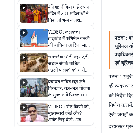
जैसमीन लंबोरिया का बड़ा
बेतिया: नीमिया माई स्थान
बयान
मंदिर में 201 महिलाओं ने
निकाली भव्य कलश
शोभायात्रा, शिवलिंग
VIDEO: कलकत्ता
प्राण-प्रतिष्ठा महोत्सव
पटना : शह
हाईकोर्ट में अभिषेक बनर्जी
शुरू
की याचिका खारिज, जानें
यूरिनल क
क्या है पूरा मामला
पदाधिकारी
सनसरैया छोटी नहर टूटी,
एवं यूरिन
सड़क संपर्क बाधित,
मछली पालकों को भारी
पटना : शहरी क
नुकसान
पंचायत सचिव घूस लेते
की व्यवस्था
गिरफ्तार, नल-जल योजना
के भुगतान में रिश्वत मांगना
को निर्देश द
पड़ा भारी
निर्माण कराय
VIDEO : वोट किसी को,
मुख्यमंत्री कोई और?
ऐसी जगहों की
अनंत सिंह बोले- अब
दरअसल प्रमं
जनता हर चुनाव में देगी
जवाब