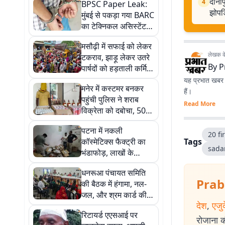
दानाप
4
BPSC Paper Leak:
झोपड़
मुंबई से पकड़ा गया BARC
का टेक्निकल असिस्टेंट,
AEDO पेपर लीक में
मसौढ़ी में सफाई को लेकर
EOU का एक्शन
लेखक के 
टकराव, झाड़ू लेकर उतरे
By
P
पार्षदों को हड़ताली कर्मियों
ने रोका, पुलिस ने संभाला
यह प्रभात खबर क
मनेर में कस्टमर बनकर
मोर्चा
हैं।
पहुंची पुलिस ने शराब
Read More
विक्रेता को दबोचा, 50
लीटर अंग्रेजी शराब
पटना में नकली
बरामद
20 fi
कॉस्मेटिक्स फैक्ट्री का
Tags
sadar
भंडाफोड़, लाखों के
डुप्लीकेट उत्पाद जब्त
धनरूआ पंचायत समिति
Prab
की बैठक में हंगामा, नल-
जल, और श्रम कार्ड की
देश
,
एजु
अनियमितताओं पर उठे
रिटायर्ड एएसआई पर
सवाल
रोजाना की