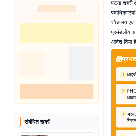
पटना शहरी क्
पदाधिकारियों
शौचालय एवं य
प्रमंडलीय आय
आदेश दिया ह
प्रभा
आईजी
1
PHOT
2
आकर्
अरवल
3
गिरफ्
संबंधित खबरें