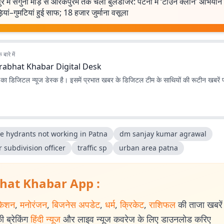
ुर में सगुना मोड़ से आरकेपुरम तक चला बुलडोजर: पटना में ‘टाउन क्लीन’ अभियान 
ियां–गुमटियां हुई साफ; 18 हजार जुर्माना वसूला
बारे में
rabhat Khabar Digital Desk
ा डिजिटल न्यूज डेस्क है। इसमें प्रभात खबर के डिजिटल टीम के साथियों की रूटीन खबरें 
re hydrants not working in Patna
dm sanjay kumar agrawal
 subdivision officer
traffic sp
urban area patna
hat Khabar App :
केशन
,
मनोरंजन
,
बिजनेस अपडेट
,
धर्म
,
क्रिकेट
,
राशिफल
की ताजा खबरें प
 ब्रेकिंग
हिंदी न्यूज
और लाइव न्यूज कवरेज के लिए डाउनलोड करिए