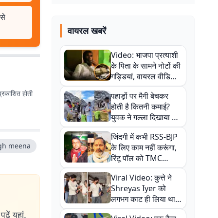
से
वायरल खबरें
Video: भाजपा प्रत्याशी
के पिता के सामने नोटों की
गड्डियां, वायरल वीडियो
से राजनीति में उबाल,
प्रकाशित होती
पहाड़ों पर मैगी बेचकर
अजित महतो बोले- TMC
होती है कितनी कमाई?
की गंदी चाल
युवक ने गल्ला दिखाया तो
नौकरी वालों के खड़े हो गए
जिंदगी में कभी RSS-BJP
कान
gh meena
के लिए काम नहीं करूंगा,
रिंटू पॉल को TMC
ऑफिस में ले जाकर पीटा,
Viral Video: कुत्ते ने
Video वायरल
Shreyas Iyer को
लगभग काट ही लिया था,
न्यूजीलैंड सीरीज से पहले
ढ़ें यहां.