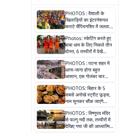
PHOTOS : वैशाली के
खिलाड़ियों का इंटरनेशनल
कराटे चैंपियनशिप में जलवा,
जीते 9 पदक, पांच तस्वीर से
Photos: स्केटिंग करते हुए
देखिए पूरा खेल
बाबा धाम के लिए निकले तीन
दोस्त, 6 तस्वीरों में देखें
आस्था और जुनून की कहानी
PHOTOS : पटना शहर में
आना-जाना होगा बहुत
आसान, एक गोलंबर चार
फ्लाईओवर को जोड़ेगा
PHOTOS: बिहार के 5
सबसे अनोखे स्ट्रीट फूड्स,
नाम सुनकर चौंक जाएंगे
लेकिन स्वाद ऐसा कि बार-बार
PHOTOS : विष्णुपद मंदिर
खाने का करेगा मन
से फल्गु नदी तक, तस्वीरों में
देखिए गया जी की आध्यात्मिक
पहचान