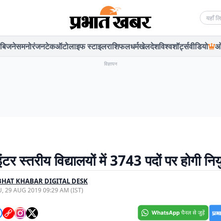
Searc
बिजनेस
मनोरंजन
टेक
ऑटो
लाइफ स्टाइल
राशिफल
धर्म
खेल
देश
विश्व
शॉर्ट्स
वीडियो
ओ
विज्ञापन
ंटर स्तरीय विद्यालयों में 3743 पदों पर होगी निय
HAT KHABAR DIGITAL DESK
, 29 AUG 2019 09:29 AM (IST)