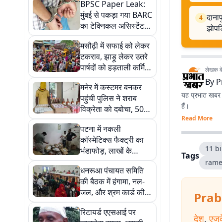
BPSC Paper Leak:
मुंबई से पकड़ा गया BARC
दानाप
4
का टेक्निकल असिस्टेंट,
झोपड़
AEDO पेपर लीक में
मसौढ़ी में सफाई को लेकर
EOU का एक्शन
टकराव, झाड़ू लेकर उतरे
पार्षदों को हड़ताली कर्मियों
लेखक के 
ने रोका, पुलिस ने संभाला
By
P
मनेर में कस्टमर बनकर
मोर्चा
यह प्रभात खबर क
पहुंची पुलिस ने शराब
हैं।
विक्रेता को दबोचा, 50
Read More
लीटर अंग्रेजी शराब
पटना में नकली
बरामद
कॉस्मेटिक्स फैक्ट्री का
11 bi
भंडाफोड़, लाखों के
Tags
डुप्लीकेट उत्पाद जब्त
rame
धनरूआ पंचायत समिति
की बैठक में हंगामा, नल-
जल, और श्रम कार्ड की
Prab
अनियमितताओं पर उठे
रिटायर्ड एएसआई पर
सवाल
देश
,
एजु