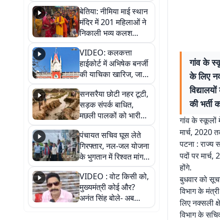
जैसमीन लंबोरिया का बड़ा
बेतिया: नीमिया माई स्थान
बयान
मंदिर में 201 महिलाओं ने
निकाली भव्य कलश
शोभायात्रा, शिवलिंग
VIDEO: कलकत्ता
प्राण-प्रतिष्ठा महोत्सव
गांव के स्
हाईकोर्ट में अभिषेक बनर्जी
शुरू
की याचिका खारिज, जानें
के लिए नक
क्या है पूरा मामला
विद्यालयो
सनसरैया छोटी नहर टूटी,
की भर्ती 
सड़क संपर्क बाधित,
मछली पालकों को भारी
गांव के स्कूलों म
नुकसान
मार्च, 2020 तक
पंचायत सचिव घूस लेते
पटना : राज्य 
गिरफ्तार, नल-जल योजना
पदों पर मार्च,
के भुगतान में रिश्वत मांगना
पड़ा भारी
होंगे.
VIDEO : वोट किसी को,
बुधवार को सूच
मुख्यमंत्री कोई और?
विभाग के मंत्
अनंत सिंह बोले- अब
लिए नक्सली क्षे
जनता हर चुनाव में देगी
विभाग के सचिव
जवाब