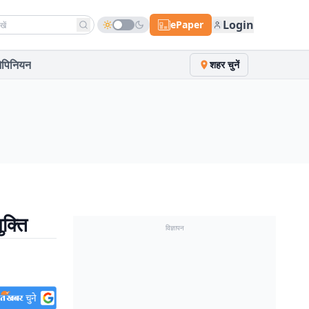
h news
Login
ePaper
पिनियन
शहर चुनें
ुक्ति
विज्ञापन