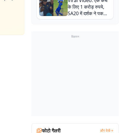
Viral Video: एक कैच
बाल-बाल बचे
के लिए 1 करोड़ रुपये,
SA20 में दर्शक ने पकड़ा
एक हाथ से गजब का कैच
विज्ञापन
फोटो गैलरी
और देखें