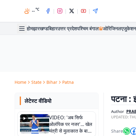
°C
|
|
|
|
--
होम
झारखण्ड
बिहार
उत्तर प्रदेश
पश्चिम बंगाल
ओरिजिनल
एजुकेशन
Home
State
Bihar
Patna
पटना : इ
लेटेस्ट वीडियो
Author
PRAB
VIDEO: 'अब सिर्फ
UPDATED:
THU
ओलंपिक पर नजर'... खेल
मंत्री से मुलाकात के बाद
Share