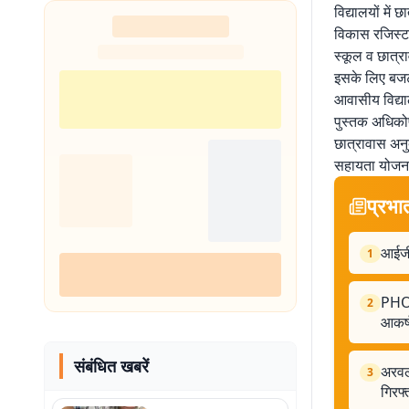
विद्यालयों में
विकास रजिस्टर
स्कूल व छात्रा
इसके लिए बजट
आवासीय विद्याल
पुस्तक अधिकोष
छात्रावास अनुद
सहायता योजना 
प्रभा
आईजी
1
PHOT
2
आकर्
संबंधित खबरें
अरवल
3
गिरफ्