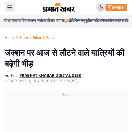
ePaper
होम
झारखण्ड
बिहार
उत्तर प्रदेश
पश्चिम बंगाल
ओरिजिनल
एजुकेशन
बिजनेस
मनोरंजन
टेक
ऑटो
Home
State
Bihar
Patna
जंक्शन पर आज से लौटने वाले यात्रियों की
बढ़ेगी भीड़
Author
PRABHAT KHABAR DIGITAL DESK
UPDATED:
THU, 15 NOV 2018 02:39 AM (IST)
विज्ञापन