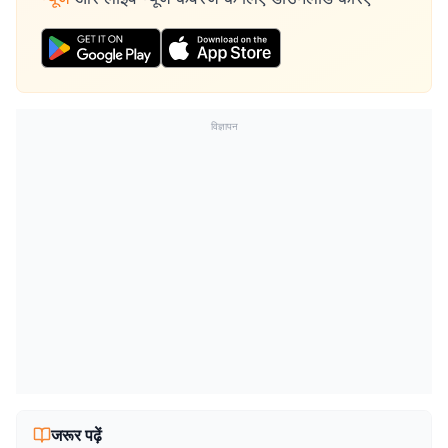
विज्ञापन
जरूर पढ़ें