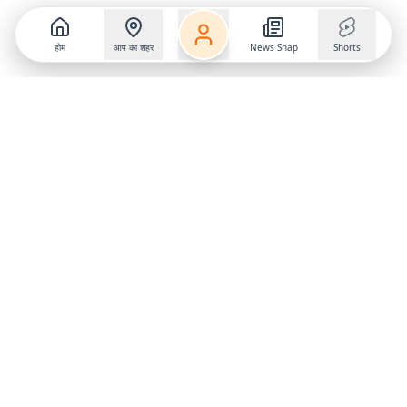
होम
आप का शहर
News Snap
Shorts
Follow us on
X
Download Mobile App
State
›
Jharkhand
›
Hindi News
Gumla News
Bihar News
Dumka News