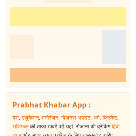
Prabhat Khabar App :
देश
,
एजुकेशन
,
मनोरंजन
,
बिजनेस अपडेट
,
धर्म
,
क्रिकेट
,
राशिफल
की ताजा खबरें पढ़ें यहां. रोजाना की ब्रेकिंग
हिंदी
न्यूज
और लाइव न्यूज कवरेज के लिए डाउनलोड करिए