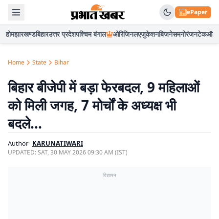
ePaper
होम
झारखण्ड
बिहार
उत्तर प्रदेश
पश्चिम बंगाल
ओरिजिनल
एजुकेशन
बिजनेस
मनोरंजन
टेक
ऑटो
Home
State
Bihar
बिहार बीजेपी में बड़ा फेरबदल, 9 महिलाओं
को मिली जगह, 7 मोर्चों के अध्यक्ष भी
बदले…
Author
KARUNATIWARI
UPDATED:
SAT, 30 MAY 2026 09:30 AM (IST)
विज्ञापन