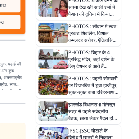
PHOTOS: डॉक्टर बनने का
 साथ
सपना देख रही साक्षी शर्मा ने
फैशन की दुनिया में किया
कमाल,जानिए बेगूसराय की
ब्त
PHOTOS : सीवान में स्वत:
बेटी ने कैसे दी अपने सपनों
प्रकट शिवलिंग, विशाल
को उड़ान
कमलदह सरोवर, ऐतिहासिक
महेंद्रनाथ मंदिर और घंटाघर
PHOTOS: बिहार के 4
की कहानी, तस्वीरों में देखिए
प्रसिद्ध मंदिर, जहां दर्शन के
लुक. पढ़ाई की
लिए देशभर से आते हैं
की ओर कूच.
श्रद्धालु, जानिए इनकी
 अंतरराष्ट्रीय
PHOTOS : पहली सोमवारी
खासियत
 स्रोत. साल
पर शिवभक्ति में डूबा हाजीपुर,
ुंच गयी. ज्यों-
सुबह-सुबह बाबा हरिहरनाथ
मंदिर पहुंचे तेजस्वी, 10
झारखंड विधानसभा मॉनसून
तस्वीरों में देखें नजारा
सत्र से पहले सर्वदलीय
बैठक, छाता लेकर पैदल ही
सत्ता पक्ष की मीटिंग में पहुंचे
JPSC-JSSC घोटाले के
सीएम, देखें तस्वीरें
विरोध में छात्रों ने निकाला