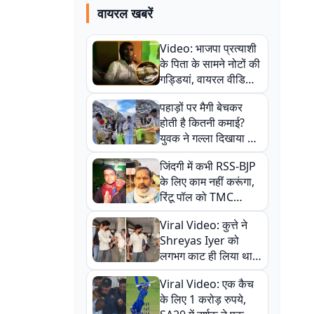
वायरल खबरें
Video: भाजपा प्रत्याशी
के पिता के सामने नोटों की
गड्डियां, वायरल वीडियो
से राजनीति में उबाल,
पहाड़ों पर मैगी बेचकर
अजित महतो बोले- TMC
होती है कितनी कमाई?
की गंदी चाल
युवक ने गल्ला दिखाया तो
नौकरी वालों के खड़े हो गए
जिंदगी में कभी RSS-BJP
कान
के लिए काम नहीं करूंगा,
रिंटू पॉल को TMC
ऑफिस में ले जाकर पीटा,
Viral Video: कुत्ते ने
Video वायरल
Shreyas Iyer को
लगभग काट ही लिया था,
न्यूजीलैंड सीरीज से पहले
Viral Video: एक कैच
बाल-बाल बचे
के लिए 1 करोड़ रुपये,