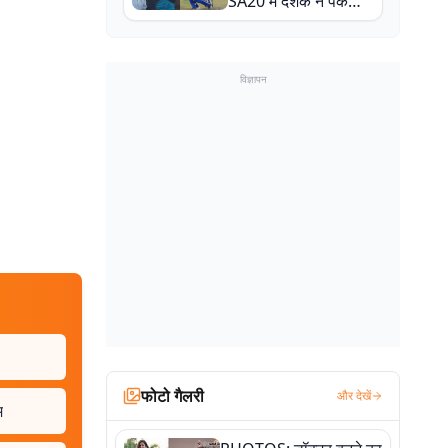
SA20 में दर्शक ने पकड़ा
एक हाथ से गजब का कैच
विज्ञापन
फोटो गैलरी
और देखें
म