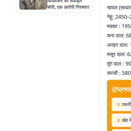
अधिवक्ता का मोबाइल
चोरी, एक आरोपी गिरफ्तार
चावल (साधा
गेहूं: 2450
मक्का : 195
चना दाल: 6
अरहर दाल: 
मसूर दाल: 
मूंग दाल : 
सरसों : 580
प्रभा
पकरीब
1
खेत म
2