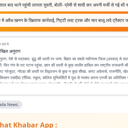
ाल बाद थाने पहुंची लापता युवती, बोली- प्रेमी से शादी कर अपनी मर्जी से गई थी
 में अवैध खनन के खिलाफ कार्रवाई, गिट्टी लदा ट्रक और चार बालू लदे ट्रैक्टर ज
बारे में
िखिल अनुराग
राग. पेशे से पत्रकार. बुद्ध की धरती पर जन्म. बिहार का सबसे नवीनतम जिला (अरवल) से ताल्
ही. फिर गंगा के तट पटना पहुंचा. ज्ञान की धरती से कुछ तालीम हासिल कर राष्ट्रीय राजधानी 
पोस्ट ग्रेजुएट. नोएडा की धरती पर विद्वतजन से कुछ न कुछ सीखा. करंट अफ़ेयर्स, राजनीति, खेल,
त-किसान पसंदीदा टॉपिक. स्कूल, कॉलेज युनिवर्सिटी में यूथ से गपशप करना एनर्जी का अतिरिक्त
े शुरू हुई इस लेखन यात्रा कलम, डेस्कटॉप, लैपटॉप के की-बोर्ड से होते हुए स्मार्ट फोन तक पह
ी है, सीखने, पढ़ने, लिखने की भूख भी बढ़ रही है.
da News:
hat Khabar App :