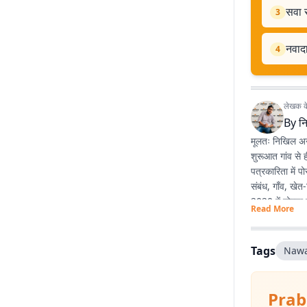
सवा स
3
नवादा
4
लेखक के 
By
न
मूलतः निखिल अनु
शुरूआत गांव से 
पत्रकारिता में 
संबंध, गाँव, खे
2020 में नोएडा स
Read More
ज्यों उम्र बढ़ रह
Tags
Nawa
Prab