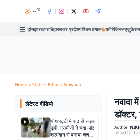
°C
|
|
|
|
--
होम
झारखण्ड
बिहार
उत्तर प्रदेश
पश्चिम बंगाल
ओरिजिनल
एजुकेशन
Home
State
Bihar
Nawada
नवादा मे
लेटेस्ट वीडियो
डॉक्टर,
योगापट्टी में बाढ़ से सड़क
डूबी, ग्रामीणों ने चंदा और
Author
NIK
UPDATED:
TUE
श्रमदान से बनाया चचरी