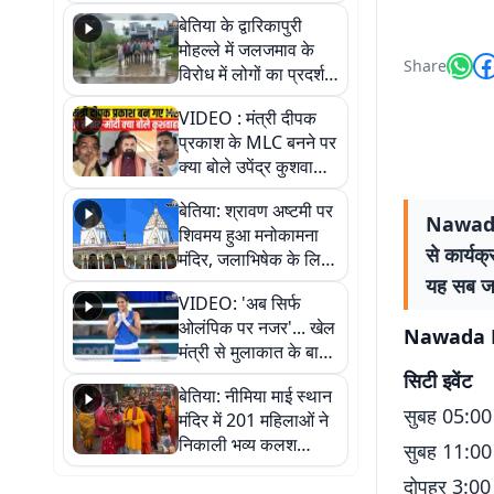
पुल
बेतिया के द्वारिकापुरी
मोहल्ले में जलजमाव के
Share
विरोध में लोगों का प्रदर्शन,
स्थायी समाधान की मांग
VIDEO : मंत्री दीपक
प्रकाश के MLC बनने पर
क्या बोले उपेंद्र कुशवाहा,
सुनिए
बेतिया: श्रावण अष्टमी पर
Nawada 
शिवमय हुआ मनोकामना
से कार्यक्
मंदिर, जलाभिषेक के लिए
लगी लंबी कतारें
यह सब जा
VIDEO: 'अब सिर्फ
ओलंपिक पर नजर'... खेल
Nawada Ne
मंत्री से मुलाकात के बाद
जैसमीन लंबोरिया का बड़ा
सिटी इवेंट
बेतिया: नीमिया माई स्थान
बयान
सुबह 05:00 
मंदिर में 201 महिलाओं ने
निकाली भव्य कलश
सुबह 11:00 
शोभायात्रा, शिवलिंग
दोपहर 3:00 बज
प्राण-प्रतिष्ठा महोत्सव