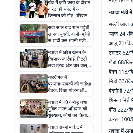
नेत्र रोग –
खेत में कृषि कार्य के दौरान
करंट की चपेट में आए
नवादा मंडी म
किसान की मौत, परिवार में
मचा कोहराम
सब्जी आज 
सवा साल बाद थाने पहुंची
प्याज 24 /
लापता युवती, बोली- प्रेमी
से शादी कर अपनी मर्जी से
आलू 21/कि
गई थी साथ
नवादा में अवैध खनन के
टमाटर 62/
खिलाफ कार्रवाई, गिट्टी
गोबी 68/कि
लदा ट्रक और चार बालू
बैगन 118/क
लदे ट्रैक्टर जब्त
नारदीगंज में
भिंडी 33/क
प्रधानाध्यापकों की समीक्षा
बैठक, शिक्षा योजनाओं की
बंदगोभी 72
हुई समीक्षा
शिमला मिर्
नवादा में 10 करोड़ नशा
मुक्ति भारत अभियान की
बींस 222/
शुरुआत, लोगों को किया
करेला 100/
जाएगा जागरूक
नवादा सब्जी मार्केट में
नवादा में अ