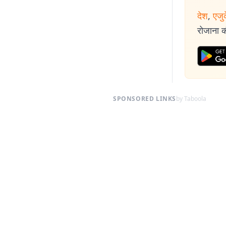
देश
,
एजु
रोजाना की
SPONSORED LINKS
by Taboola