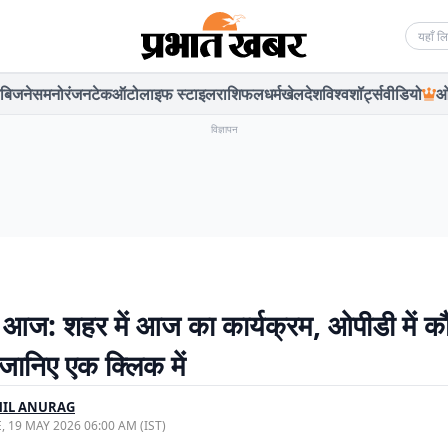
Searc
बिजनेस
मनोरंजन
टेक
ऑटो
लाइफ स्टाइल
राशिफल
धर्म
खेल
देश
विश्व
शॉर्ट्स
वीडियो
ओ
विज्ञापन
ं आज: शहर में आज का कार्यक्रम, ओपीडी में कौन
 जानिए एक क्लिक में
HIL ANURAG
, 19 MAY 2026 06:00 AM (IST)