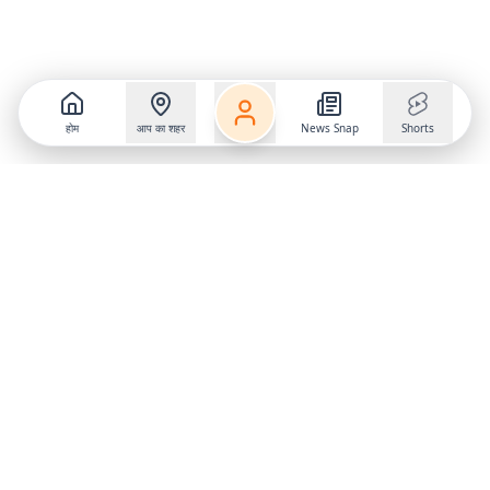
होम
आप का शहर
News Snap
Shorts
Follow us on
X
Download Mobile App
State
›
Jharkhand
›