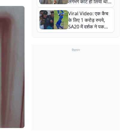
लगभग काट ही लिया था,
न्यूजीलैंड सीरीज से पहले
Viral Video: एक कैच
बाल-बाल बचे
के लिए 1 करोड़ रुपये,
SA20 में दर्शक ने पकड़ा
एक हाथ से गजब का कैच
विज्ञापन