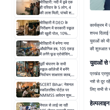
मोतिहारी: नदी में डूबे एक
ही परिवार के 5 लोग, 4
की लाश मिली, पांचवें शव
की तलाश जारी
मोतिहारी में DEO के
कार्यक्रम मे
निरीक्षण में सरकारी स्कूल
शपथ दिलाई गई
की खुली पोल, 10%
छात्र मिले मौजूद
युवाओं को भी
मोतिहारी में बनेगा नया
की शुरुआत स्
औद्योगिक हब, 105 एकड़
में लगेंगे फूड प्रोसेसिंग
उद्योग
युवाओं से
पूर्वी चंपारण के सभी
स्कूल-कॉलेजों में बनेंगे
प्रखंड प्रमु
निर्वाचन साक्षरता क्लब,
DEO ने जारी किए निर्देश
नशे से दूर रह
SCERT Bihar: नेशनल
लिए सभी से 
स्कॉलरशिप पोर्टल पर
NMMSS आवेदन शुरू,
OTR अनिवार्य
हेल्पलाइ
नेपाल से लाई जा रही