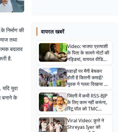
के निर्माण की
वायरल खबरें
 समाज तथा
Video: भाजपा प्रत्याशी
रात्मक बदलाव
के पिता के सामने नोटों की
ूरी है.
गड्डियां, वायरल वीडियो
से राजनीति में उबाल,
पहाड़ों पर मैगी बेचकर
अजित महतो बोले- TMC
होती है कितनी कमाई?
की गंदी चाल
युवक ने गल्ला दिखाया तो
. यदि युवा
नौकरी वालों के खड़े हो गए
जिंदगी में कभी RSS-BJP
कान
त बनाने के
के लिए काम नहीं करूंगा,
रिंटू पॉल को TMC
ऑफिस में ले जाकर पीटा,
Viral Video: कुत्ते ने
Video वायरल
Shreyas Iyer को