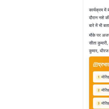
कार्यक्रम मे
दौरान नशे क
बारे में भी
मौके पर अजग
सीता कुमारी, 
कुमार, धीरज
प्रभा
मोतिह
1
मोतिह
2
मोतिह
3