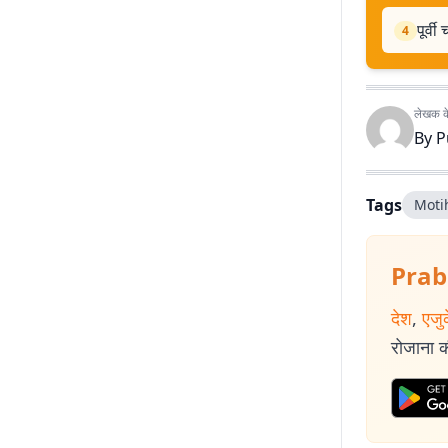
पूर्व
4
लेखक के 
By
P
Tags
Moti
Prab
देश
,
एजु
रोजाना की