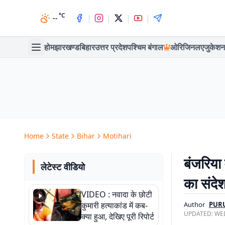
°C
|
|
|
|
--
होम
झारखण्ड
बिहार
उत्तर प्रदेश
पश्चिम बंगाल
ओरिजिनल
एजुकेशन
Home
State
Bihar
Motihari
बंजरिया
लेटेस्ट वीडियो
का संदे
VIDEO : नवादा के छोटी
कुमारी हत्याकांड में कब-
Author
PUR
UPDATED:
WED
क्या हुआ, देखिए पूरी रिपोर्ट