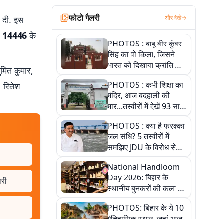
फोटो गैलरी
और देखें
ी दी. इस
र
14446
के
PHOTOS : बाबू वीर कुंवर
सिंह का वो किला, जिसने
भारत को दिखाया क्रांति का
मित कुमार,
रास्ता: तस्वीरों में देखिए
PHOTOS : कभी शिक्षा का
, रितेश
मंदिर, आज बदहाली की
मार...तस्वीरों में देखें 93 साल
पुराने इस हाई स्कूल की
PHOTOS : क्या है फरक्का
हकीकत
जल संधि? 5 तस्वीरों में
समझिए JDU के विरोध से
लेकर बिहार पर असर तक
National Handloom
पूरी कहानी
Day 2026: बिहार के
ारी
स्थानीय बुनकरों की कला को
सलाम, तस्वीरों में देखें
PHOTOS: बिहार के ये 10
हस्तकरघा की समृद्ध परंपरा
ऐतिहासिक स्थल, जहां आज