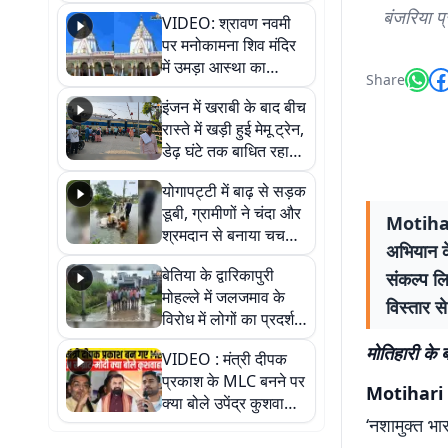
बंजरिया प
VIDEO: श्रावण नवमी
पर मनोकामना शिव मंदिर
में उमड़ा आस्था का
Share
सैलाब, हर-हर महादेव के
इंजन में खराबी के बाद बीच
जयघोष से गूंजा परिसर
रास्ते में खड़ी हुई मेमू ट्रेन,
डेढ़ घंटे तक बाधित रहा
आवागमन
योगापट्टी में बाढ़ से सड़क
डूबी, ग्रामीणों ने चंदा और
Motihari
श्रमदान से बनाया चचरी
अभियान के
पुल
बेतिया के द्वारिकापुरी
संकल्प ल
मोहल्ले में जलजमाव के
विस्तार 
विरोध में लोगों का प्रदर्शन,
स्थायी समाधान की मांग
मोतिहारी के 
VIDEO : मंत्री दीपक
प्रकाश के MLC बनने पर
Motihari
क्या बोले उपेंद्र कुशवाहा,
‘नशामुक्त भ
सुनिए