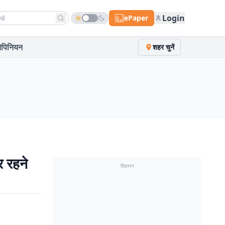
h news
Login
ePaper
पिनियन
शहर चुनें
र रहने
विज्ञापन