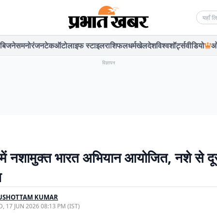
Searc
बिजनेस
मनोरंजन
टेक
ऑटो
लाइफ स्टाइल
राशिफल
धर्म
खेल
देश
विश्व
शॉर्ट्स
वीडियो
ओ
विज्ञापन
 में नशामुक्त भारत अभियान आयोजित, नशे से दू
श
USHOTTAM KUMAR
, 17 JUN 2026 08:13 PM (IST)