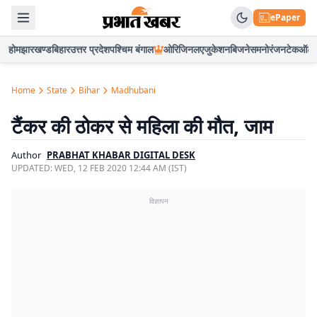
ePaper
होम
झारखण्ड
बिहार
उत्तर प्रदेश
पश्चिम बंगाल
ओरिजिनल
एजुकेशन
बिजनेस
मनोरंजन
टेक
ऑटो
Home
State
Bihar
Madhubani
टैंकर की ठोकर से महिला की मौत, जाम
Author
PRABHAT KHABAR DIGITAL DESK
UPDATED:
WED, 12 FEB 2020 12:44 AM (IST)
विज्ञापन