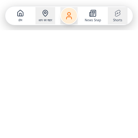
होम
आप का शहर
News Snap
Shorts
Follow us on
X
Download Mobile App
State
›
Jharkhand
›
Hindi News
Gumla News
Bihar News
Dumka News