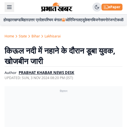
ePaper
होम
झारखण्ड
बिहार
उत्तर प्रदेश
पश्चिम बंगाल
ओरिजिनल
एजुकेशन
बिजनेस
मनोरंजन
टेक
ऑटो
Home
State
Bihar
Lakhisarai
किऊल नदी में नहाने के दौरान डूबा युवक,
खोजबीन जारी
Author
PRABHAT KHABAR NEWS DESK
UPDATED:
SUN, 3 NOV 2024 08:20 PM (IST)
विज्ञापन