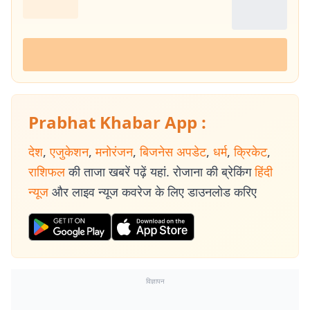
Prabhat Khabar App :
देश
,
एजुकेशन
,
मनोरंजन
,
बिजनेस अपडेट
,
धर्म
,
क्रिकेट
,
राशिफल
की ताजा खबरें पढ़ें यहां. रोजाना की ब्रेकिंग
हिंदी
न्यूज
और लाइव न्यूज कवरेज के लिए डाउनलोड करिए
विज्ञापन