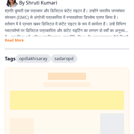
By
Shruti Kumari
श्रुति कुमारी एक पत्रकार और डिजिटल कंटेंट राइटर हैं। उन्होंने भारतीय जनसंचार
संस्थान (IIMC) से अंग्रेजी पत्रकारिता में स्नातकोत्तर डिप्लोमा प्राप्त किया है।
वर्तमान में वे प्रभात खबर डिजिटल में कंटेंट राइटर के रूप में कार्यरत हैं। उन्हें विभिन्न
प्लाटफॉर्म्स पर डिजिटल पत्रकारिता और कंटेंट राइटिंग का लगभग दो वर्षों का अनुभव
है। सामाजिक मुद्दों, महिला सशक्तिकरण, राजनीति, शिक्षा और लाइफस्टाइल जैसे विषयों
Read More
पर लिखना उनकी विशेष रुचि का क्षेत्र है। इसके अलावा वे डिजिटल प्लेटफॉर्म के लिए
स्क्रिप्ट राइटिंग करती हैं तथा हिंदी कविता और अंगिका भाषा में लेखन का भी शौक
रखती हैं। प्रकृति से उनका विशेष लगाव है और वे मानती हैं कि संवेदनशील, तथ्यपरक
Tags
opdlakhisaray
sadaropd
और जनसरोकार से जुड़ी पत्रकारिता समाज में सकारात्मक बदलाव का माध्यम बन सकती
है।