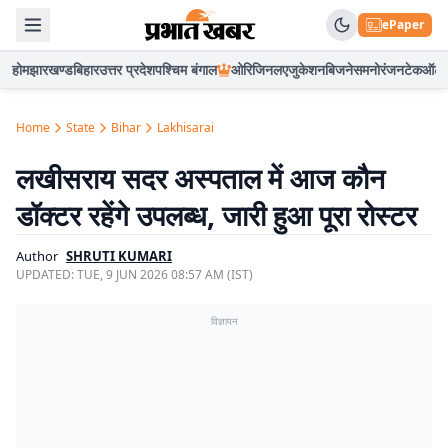
ePaper
होम
झारखण्ड
बिहार
उत्तर प्रदेश
पश्चिम बंगाल
ओरिजिनल
एजुकेशन
बिजनेस
मनोरंजन
टेक
ऑटो
Home
State
Bihar
Lakhisarai
लखीसराय सदर अस्पताल में आज कौन
डॉक्टर रहेंगे उपलब्ध, जारी हुआ पूरा रोस्टर
Author
SHRUTI KUMARI
UPDATED:
TUE, 9 JUN 2026 08:57 AM (IST)
विज्ञापन