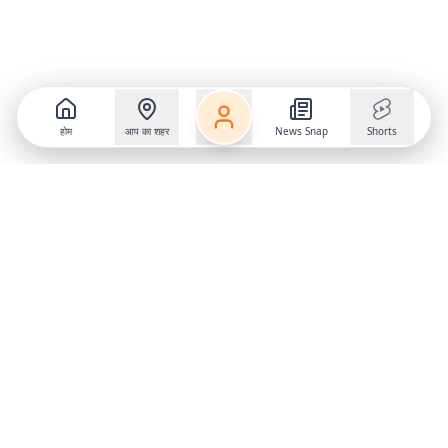
होम
आप का शहर
News Snap
Shorts
Follow us on
X
Download Mobile App