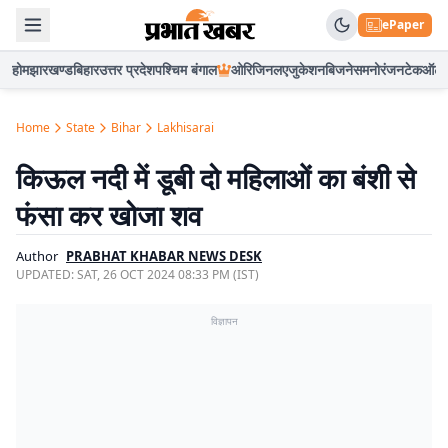
ePaper
होम
झारखण्ड
बिहार
उत्तर प्रदेश
पश्चिम बंगाल
ओरिजिनल
एजुकेशन
बिजनेस
मनोरंजन
टेक
ऑटो
Home
State
Bihar
Lakhisarai
किऊल नदी में डूबी दो महिलाओं का बंशी से
फंसा कर खोजा शव
Author
PRABHAT KHABAR NEWS DESK
UPDATED:
SAT, 26 OCT 2024 08:33 PM (IST)
विज्ञापन