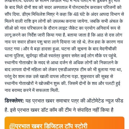
लखीसराय. देवघरा के सामने किऊल नदी में नाव पलटने से डूबकर हुए मौत
के बाद मिले दोनों शव को सदर अस्पताल में पोस्टमार्टम कराकर परिजनों को
सौंप दिया. डीएम मिथिलेश मिश्र ने कहा कि 48 घंटे के अंदर आपदा विभाग से
मिलने वाली राशि इन लोगों को उपलब्ध कराया जायेगा. जबकि सभी अंचल के
सीओ को नाव परिचालन के दौरान लाइट जैकेट का प्रयोग अनिवार्य रूप से
लागू करने का निर्देश जारी किया गया है. बताया जाता है कि आठ से दस लोग
नाव पर सवार होकर पशु चारा लाने दियारा जा रहे थे. तेज हवा के कारण नाव
पलट गया।और ये बड़ा हादसा हुआ. घटना की सूचना के बाद मेदनीचौकी
थाना पुलिस, सूर्यगढ़ा सीओ स्वतंत्र कुमार समेत कई लोग मौके पर पहुंचे.
स्थानीय गोताखोर के मदद से आधा दर्जन से अधिक लोगों को निकालने के
बाद लापता दोनों महिला को लेकर एसडीआरएफ टीम को भी बुलाया गया था,
परंतु देर शाम तक उसे खाली वापस लौटना पड़ा. शुक्रवार की सुबह से
स्थानीय गोताखोरों ने खोजबीन शुरू की. जिसमें दोनों के शव और पलटी हुई
नाव बरामद करने में सफलता मिली.
डिस्क्लेमर:
यह प्रभात खबर समाचार पत्र की ऑटोमेटेड न्यूज फीड
है. इसे प्रभात खबर डॉट कॉम की टीम ने संपादित नहीं किया है
प्रभात खबर डिजिटल टॉप स्टोरी