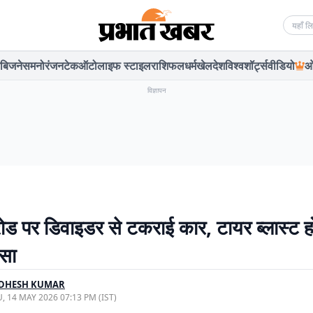
Searc
बिजनेस
मनोरंजन
टेक
ऑटो
लाइफ स्टाइल
राशिफल
धर्म
खेल
देश
विश्व
शॉर्ट्स
वीडियो
ओ
विज्ञापन
रोड पर डिवाइडर से टकराई कार, टायर ब्लास्ट हो
सा
DHESH KUMAR
, 14 MAY 2026 07:13 PM (IST)