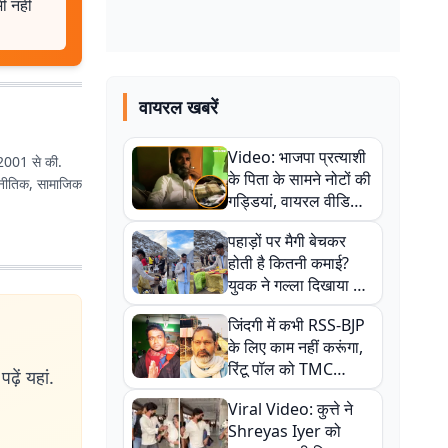
ी नहीं
वायरल खबरें
Video: भाजपा प्रत्याशी
ष 2001 से की.
के पिता के सामने नोटों की
ाजनीतिक, सामाजिक
गड्डियां, वायरल वीडियो
से राजनीति में उबाल,
पहाड़ों पर मैगी बेचकर
अजित महतो बोले- TMC
होती है कितनी कमाई?
की गंदी चाल
युवक ने गल्ला दिखाया तो
नौकरी वालों के खड़े हो गए
जिंदगी में कभी RSS-BJP
कान
के लिए काम नहीं करूंगा,
रिंटू पॉल को TMC
ढ़ें यहां.
ऑफिस में ले जाकर पीटा,
Viral Video: कुत्ते ने
Video वायरल
Shreyas Iyer को