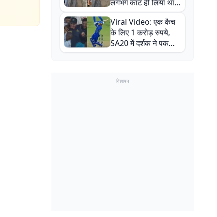
लगभग काट ही लिया था,
न्यूजीलैंड सीरीज से पहले
Viral Video: एक कैच
बाल-बाल बचे
के लिए 1 करोड़ रुपये,
SA20 में दर्शक ने पकड़ा
एक हाथ से गजब का कैच
विज्ञापन