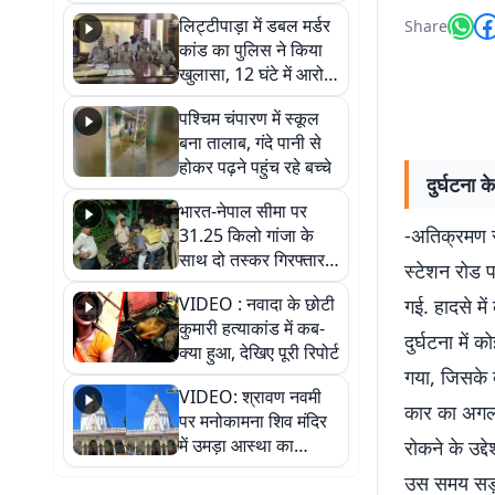
हुआ भव्य श्रृंगार
लिट्टीपाड़ा में डबल मर्डर
Share
कांड का पुलिस ने किया
खुलासा, 12 घंटे में आरोपी
गिरफ्तार
पश्चिम चंपारण में स्कूल
बना तालाब, गंदे पानी से
होकर पढ़ने पहुंच रहे बच्चे
दुर्घटना
भारत-नेपाल सीमा पर
-अतिक्रमण र
31.25 किलो गांजा के
साथ दो तस्कर गिरफ्तार,
स्टेशन रोड 
नेपाली नंबर की बाइक
VIDEO : नवादा के छोटी
गई. हादसे मे
जब्त
कुमारी हत्याकांड में कब-
दुर्घटना मे
क्या हुआ, देखिए पूरी रिपोर्ट
गया, जिसके 
VIDEO: श्रावण नवमी
कार का अगला 
पर मनोकामना शिव मंदिर
में उमड़ा आस्था का
रोकने के उद्
सैलाब, हर-हर महादेव के
उस समय सड़क
जयघोष से गूंजा परिसर