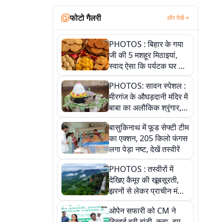
फोटो गैलरी
और देखें
PHOTOS : बिहार के गया
जी की 5 मशहूर मिठाइयां,
स्वाद ऐसा कि पर्यटक घर ले
जाना नहीं भूलते, तस्वीरों में
PHOTOS: सावन स्पेशल :
देखें
मीरगंज के औघड़दानी मंदिर में
बाबा का अलौकिक श्रृंगार,
तस्वीरों में देखें महादेव के कई
बासुकिनाथ में फूड सेफ्टी टीम
मनमोहक स्वरूप
का एक्शन, 205 किलो फंगस
लगा पेड़ा नष्ट, देखें तस्वीरें
PHOTOS : तस्वीरों में
देखिए कैमूर की खूबसूरती,
झरनों से लेकर प्राचीन मंदिरों
तक प्रकृति और आस्था का
ओपेन सफारी को CM ने
अद्भुत संगम
दिखाई हरी झंडी, कहा- हम