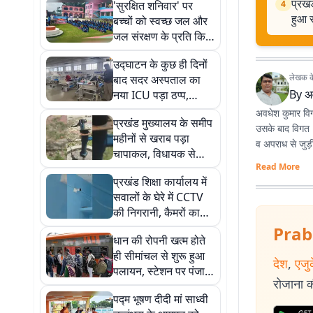
प्रखं
'सुरक्षित शनिवार' पर
4
हुआ स
बच्चों को स्वच्छ जल और
जल संरक्षण के प्रति किया
गया जागरूक, लिया पानी
उद्घाटन के कुछ ही दिनों
बचाने का संकल्प
लेखक के 
बाद सदर अस्पताल का
By
अ
नया ICU पड़ा ठप्प,
मरीजों के परिजनों को घर
अवधेश कुमार विगत
प्रखंड मुख्यालय के समीप
से लाना पड़ रहा पंखा
उसके बाद विगत 1
महीनों से खराब पड़ा
व अपराध से जुड़ी 
चापाकल, विधायक से
Read More
शिकायत के बाद भी नहीं
प्रखंड शिक्षा कार्यालय में
हुआ सुधार; बूंद-बूंद को
सवालों के घेरे में CCTV
तरस रहे लोग
की निगरानी, कैमरों का
एंगल ऊपर होने से सुरक्षा
Prab
धान की रोपनी खत्म होते
व्यवस्था पर उठे गंभीर
ही सीमांचल से शुरू हुआ
सवाल
देश
,
एजु
पलायन, स्टेशन पर पंजाब-
रोजाना की
दिल्ली जाने वालों की भारी
पद्म भूषण दीदी मां साध्वी
भीड़