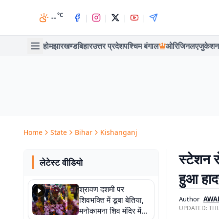
°C
|
|
|
|
--
होम
झारखण्ड
बिहार
उत्तर प्रदेश
पश्चिम बंगाल
ओरिजिनल
एजुकेशन
Home
State
Bihar
Kishanganj
स्टेशन 
लेटेस्ट वीडियो
हुआ हाद
श्रावण दशमी पर
शिवभक्ति में डूबा बेतिया,
Author
AWA
UPDATED:
THU
मनोकामना शिव मंदिर में