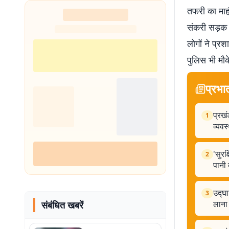
तफरी का माहौ
संकरी सड़क 
लोगों ने प्र
पुलिस भी मौ
प्रभा
प्रखं
1
व्यवस
'सुरक
2
पानी 
उद्घा
3
लाना 
संबंधित खबरें