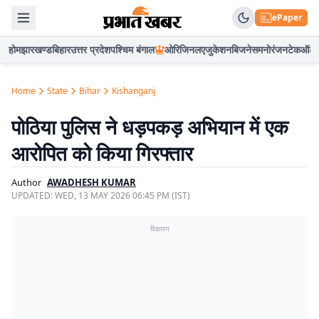
ePaper
होम
झारखण्ड
बिहार
उत्तर प्रदेश
पश्चिम बंगाल
ओरिजिनल
एजुकेशन
बिजनेस
मनोरंजन
टेक
ऑटो
Home
State
Bihar
Kishanganj
पोठिया पुलिस ने धड़पकड़ अभियान में एक
आरोपित को किया गिरफ्तार
Author
AWADHESH KUMAR
UPDATED:
WED, 13 MAY 2026 06:45 PM (IST)
विज्ञापन