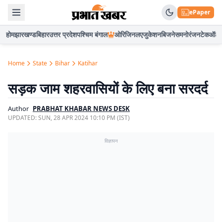
ePaper
होम
झारखण्ड
बिहार
उत्तर प्रदेश
पश्चिम बंगाल
ओरिजिनल
एजुकेशन
बिजनेस
मनोरंजन
टेक
ऑटो
Home
State
Bihar
Katihar
सड़क जाम शहरवासियों के लिए बना सरदर्द
Author
PRABHAT KHABAR NEWS DESK
UPDATED:
SUN, 28 APR 2024 10:10 PM (IST)
विज्ञापन