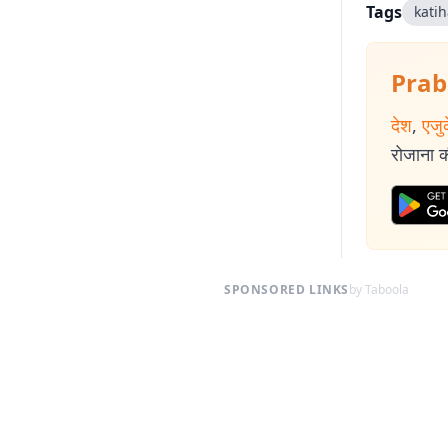
Tags
katih
Prab
देश
,
एजु
रोजाना की
SPONSORED LINKS
by Taboola