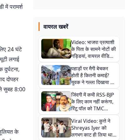
 में परामर्श
वायरल खबरें
Video: भाजपा प्रत्याशी
लिए 24 घंटे
के पिता के सामने नोटों की
गड्डियां, वायरल वीडियो
्यूटी लगाई
से राजनीति में उबाल,
पहाड़ों पर मैगी बेचकर
 दुर्घटना,
अजित महतो बोले- TMC
होती है कितनी कमाई?
की गंदी चाल
 बाद दोपहर
युवक ने गल्ला दिखाया तो
से सुबह 8:00
नौकरी वालों के खड़े हो गए
जिंदगी में कभी RSS-BJP
कान
के लिए काम नहीं करूंगा,
रिंटू पॉल को TMC
ऑफिस में ले जाकर पीटा,
Viral Video: कुत्ते ने
Video वायरल
Shreyas Iyer को
हूलियत के
लगभग काट ही लिया था,