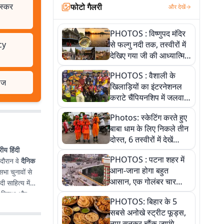
तस्कर
फोटो गैलरी
और देखें
PHOTOS : विष्णुपद मंदिर
cy
से फल्गु नदी तक, तस्वीरों में
देखिए गया जी की आध्यात्मिक
पहचान
PHOTOS : वैशाली के
ाज
खिलाड़ियों का इंटरनेशनल
कराटे चैंपियनशिप में जलवा,
जीते 9 पदक, पांच तस्वीर से
Photos: स्केटिंग करते हुए
देखिए पूरा खेल
बाबा धाम के लिए निकले तीन
दोस्त, 6 तस्वीरों में देखें
्रीय हिंदी
आस्था और जुनून की कहानी
PHOTOS : पटना शहर में
 दौरान वे
दैनिक
आना-जाना होगा बहुत
भा चुनावों से
आसान, एक गोलंबर चार
दी साहित्य में
फ्लाईओवर को जोड़ेगा
िष्पक्ष और
PHOTOS: बिहार के 5
सबसे अनोखे स्ट्रीट फूड्स,
नाम सुनकर चौंक जाएंगे