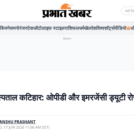
Searc
बिजनेस
मनोरंजन
टेक
ऑटो
लाइफ स्टाइल
राशिफल
धर्म
खेल
देश
विश्व
शॉर्ट्स
वीडियो
ओ
विज्ञापन
पताल कटिहार: ओपीडी और इमरजेंसी ड्यूटी रो
YANSHU PRASHANT
, 17 JUN 2026 11:06 AM (IST)