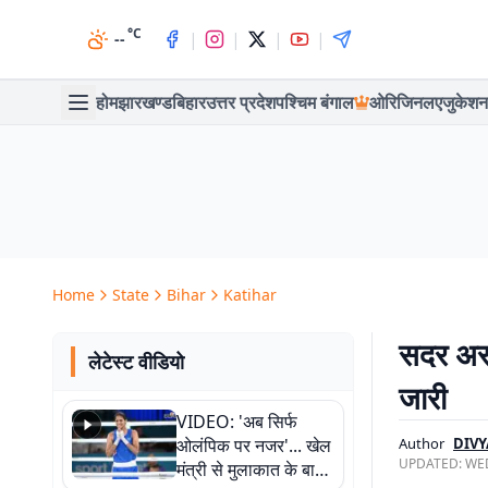
°C
|
|
|
|
--
होम
झारखण्ड
बिहार
उत्तर प्रदेश
पश्चिम बंगाल
ओरिजिनल
एजुकेशन
Home
State
Bihar
Katihar
सदर अस्
लेटेस्ट वीडियो
जारी
VIDEO: 'अब सिर्फ
ओलंपिक पर नजर'... खेल
Author
DIV
UPDATED:
WED
मंत्री से मुलाकात के बाद