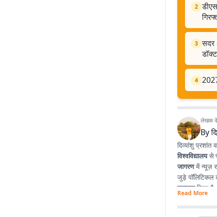
डीएस
2
गिरफ्
सदर 
3
डॉक्ट
2027
4
लेखक के 
By
दि
दिव्यांशु प्रशांत व
विश्वविद्यालय
से 
जागरण
में न्यूज
जुड़े पॉलिटिकल क
स्नातक
किया है
Read More
प्रभावशाली लेखन