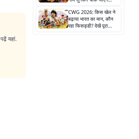
लेकिन स्वाद ऐसा कि बार-बार
CWG 2026: किस खेल ने
खाने का करेगा मन
बढ़ाया भारत का मान, कौन
रहा फिसड्डी? देखें पूरा
रिपोर्ट कार्ड
ढ़ें यहां.