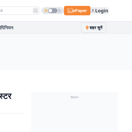
h news
Login
ePaper
पिनियन
शहर चुनें
स्टर
विज्ञापन