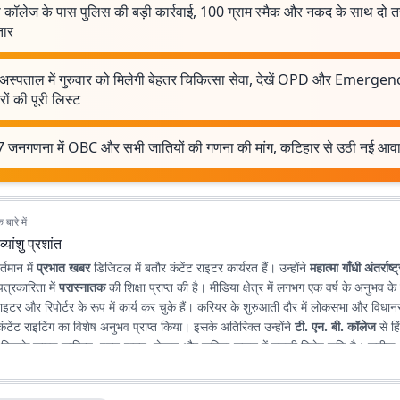
 कॉलेज के पास पुलिस की बड़ी कार्रवाई, 100 ग्राम स्मैक और नकद के साथ दो 
तार
अस्पताल में गुरुवार को मिलेगी बेहतर चिकित्सा सेवा, देखें OPD और Emergen
रों की पूरी लिस्ट
 जनगणना में OBC और सभी जातियों की गणना की मांग, कटिहार से उठी नई आव
बारे में
व्यांशु प्रशांत
र्तमान में
प्रभात खबर
डिजिटल में बतौर कंटेंट राइटर कार्यरत हैं। उन्होंने
महात्मा गाँधी अंतर्राष्ट
पत्रकारिता में
परास्नातक
की शिक्षा प्राप्त की है। मीडिया क्षेत्र में लगभग एक वर्ष के अनुभव के
़ राइटर और रिपोर्टर के रूप में कार्य कर चुके हैं। करियर के शुरुआती दौर में लोकसभा और विधानस
ंटेंट राइटिंग का विशेष अनुभव प्राप्त किया। इसके अतिरिक्त उन्होंने
टी. एन. बी. कॉलेज
से हिं
, जिसके कारण साहित्य, पठन-पाठन, लेखन और कविता-सृजन में उनकी विशेष रुचि है। सटीक, न
 के माध्यम से पाठकों तक विश्वसनीय जानकारी पहुँचाना उनकी पेशेवर पहचान है।