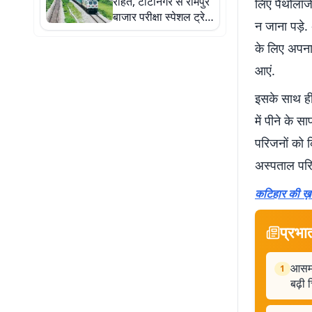
राहत, टाटानगर से रामपुर
लिए पैथोलॉजी
बाजार परीक्षा स्पेशल ट्रेन
न जाना पड़े.
का परिचालन 15 अगस्त
तक जारी
के लिए अपना 
आएं.
इसके साथ ही
में पीने के
परिजनों को 
अस्पताल परिस
कटिहार की ख़ब
प्रभा
आसमा
1
बढ़ी 