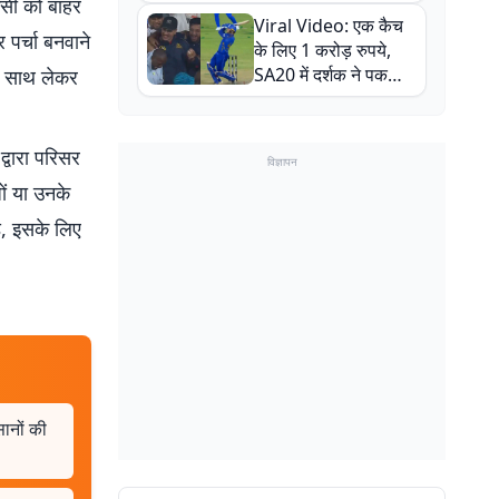
िसी को बाहर
न्यूजीलैंड सीरीज से पहले
Viral Video: एक कैच
बाल-बाल बचे
 पर्चा बनवाने
के लिए 1 करोड़ रुपये,
SA20 में दर्शक ने पकड़ा
से साथ लेकर
एक हाथ से गजब का कैच
्वारा परिसर
विज्ञापन
ों या उनके
े, इसके लिए
ानों की