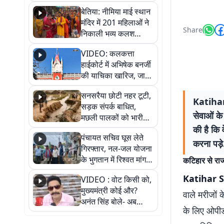
जैसमीन लंबोरिया का बड़ा
बेतिया: नीमिया माई स्थान
बयान
मंदिर में 201 महिलाओं ने
Share
निकाली भव्य कलश
शोभायात्रा, शिवलिंग
VIDEO: कलकत्ता
प्राण-प्रतिष्ठा महोत्सव
हाईकोर्ट में अभिषेक बनर्जी
शुरू
की याचिका खारिज, जानें
क्या है पूरा मामला
सनसरैया छोटी नहर टूटी,
Katihar
सड़क संपर्क बाधित,
सेवाओं के
मछली पालकों को भारी
नुकसान
की है कि 
पंचायत सचिव घूस लेते
करना पड़े
गिरफ्तार, नल-जल योजना
के भुगतान में रिश्वत मांगना
कटिहार से राज
पड़ा भारी
Katihar S
VIDEO : वोट किसी को,
मुख्यमंत्री कोई और?
वाले मरीजों 
अनंत सिंह बोले- अब
के लिए ओपीड
जनता हर चुनाव में देगी
जवाब