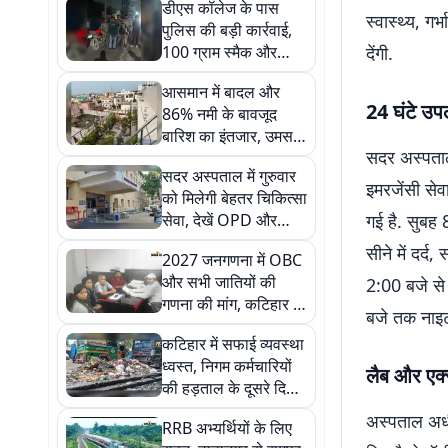
डीएस कॉलेज के पास
स्वास्थ्य, गर
पुलिस की बड़ी कार्रवाई,
100 ग्राम स्मैक और
देंगी.
नकद के साथ दो तस्कर
आसमान में बादल और
गिरफ्तार
24 घंटे उपल
86% नमी के बावजूद
बारिश का इंतजार, उमस
सदर अस्पताल 
से लोग बेहाल; किसानों की
सदर अस्पताल में गुरुवार
बढ़ी चिंता
इमरजेंसी सेव
को मिलेगी बेहतर चिकित्सा
सेवा, देखें OPD और
गई है. सुबह
Emergency डॉक्टरों
सीने में दर्
2027 जनगणना में OBC
की पूरी लिस्ट
और सभी जातियों की
2:00 बजे से
गणना की मांग, कटिहार से
बजे तक नाइट 
उठी नई आवाज
कटिहार में सफाई व्यवस्था
ध्वस्त, निगम कर्मचारियों
लैब और एक्स
की हड़ताल के दूसरे दिन
214 टन कचरा सड़कों
अस्पताल अधी
RRB अभ्यर्थियों के लिए
पर जमा