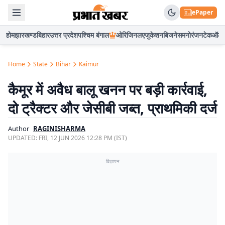
ePaper
होम
झारखण्ड
बिहार
उत्तर प्रदेश
पश्चिम बंगाल
ओरिजिनल
एजुकेशन
बिजनेस
मनोरंजन
टेक
ऑटो
Home
State
Bihar
Kaimur
कैमूर में अवैध बालू खनन पर बड़ी कार्रवाई,
दो ट्रैक्टर और जेसीबी जब्त, प्राथमिकी दर्ज
Author
RAGINISHARMA
UPDATED:
FRI, 12 JUN 2026 12:28 PM (IST)
विज्ञापन