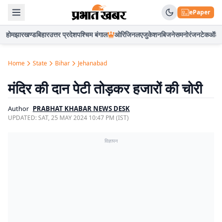
ePaper
होम
झारखण्ड
बिहार
उत्तर प्रदेश
पश्चिम बंगाल
ओरिजिनल
एजुकेशन
बिजनेस
मनोरंजन
टेक
ऑटो
Home
State
Bihar
Jehanabad
मंदिर की दान पेटी तोड़कर हजारों की चोरी
Author
PRABHAT KHABAR NEWS DESK
UPDATED:
SAT, 25 MAY 2024 10:47 PM (IST)
विज्ञापन