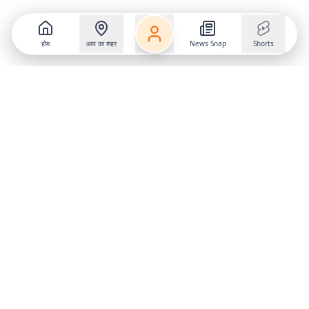
होम
आप का शहर
News Snap
Shorts
Follow us on
X
Download Mobile App
State
›
Jharkhand
›
Hindi News
Gumla News
Bihar News
Dumka News