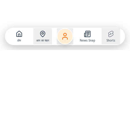
होम
आप का शहर
News Snap
Shorts
Follow us on
X
Download Mobile App