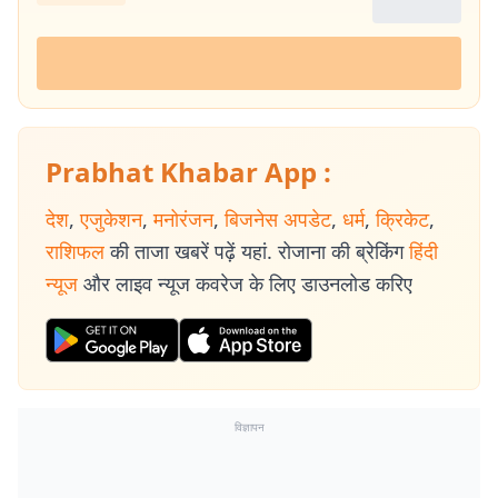
Prabhat Khabar App :
देश
,
एजुकेशन
,
मनोरंजन
,
बिजनेस अपडेट
,
धर्म
,
क्रिकेट
,
राशिफल
की ताजा खबरें पढ़ें यहां. रोजाना की ब्रेकिंग
हिंदी
न्यूज
और लाइव न्यूज कवरेज के लिए डाउनलोड करिए
विज्ञापन