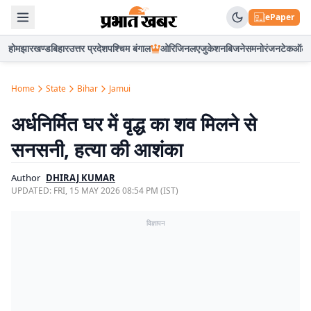
ePaper
होम
झारखण्ड
बिहार
उत्तर प्रदेश
पश्चिम बंगाल
ओरिजिनल
एजुकेशन
बिजनेस
मनोरंजन
टेक
ऑटो
Home
State
Bihar
Jamui
अर्धनिर्मित घर में वृद्ध का शव मिलने से
सनसनी, हत्या की आशंका
Author
DHIRAJ KUMAR
UPDATED:
FRI, 15 MAY 2026 08:54 PM (IST)
विज्ञापन