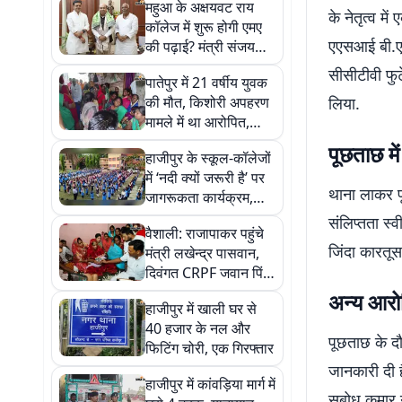
महुआ के अक्षयवट राय
के नेतृत्व म
कॉलेज में शुरू होगी एमए
एएसआई बी.एन
की पढ़ाई? मंत्री संजय
सिंह ने राज्यपाल से की
सीसीटीवी फुट
पातेपुर में 21 वर्षीय युवक
मुलाकात
की मौत, किशोरी अपहरण
लिया.
मामले में था आरोपित,
पुलिस जांच में जुटी
पूछताछ में
हाजीपुर के स्कूल-कॉलेजों
में ‘नदी क्यों जरूरी है’ पर
थाना लाकर पू
जागरूकता कार्यक्रम,
विद्यार्थियों ने ली संरक्षण
संलिप्तता स्
वैशाली: राजापाकर पहुंचे
की शपथ
जिंदा कारतू
मंत्री लखेन्द्र पासवान,
दिवंगत CRPF जवान पिंटु
कुमार के परिजनों से की
अन्य आरोप
हाजीपुर में खाली घर से
मुलाकात
40 हजार के नल और
पूछताछ के दौ
फिटिंग चोरी, एक गिरफ्तार
जानकारी दी 
हाजीपुर में कांवड़िया मार्ग में
सुबोध कुमार 