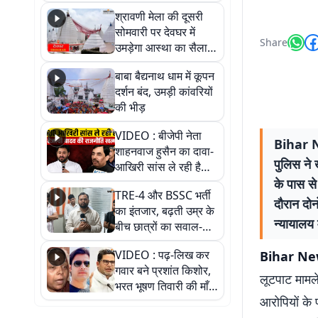
पड़ोसी? वीडियो में देखिए
श्रावणी मेला की दूसरी
कैसा है पीके का नया
सोमवारी पर देवघर में
ठिकाना
Share
उमड़ेगा आस्था का सैलाब,
तीन लाख से अधिक
बाबा बैद्यनाथ धाम में कूपन
श्रद्धालुओं के पहुंचने का
दर्शन बंद, उमड़ी कांवरियों
अनुमान
की भीड़
VIDEO : बीजेपी नेता
Bihar New
शाहनवाज हुसैन का दावा-
पुलिस ने 
आखिरी सांस ले रही है
RJD, तेजस्वी को लेकर
के पास से
TRE-4 और BSSC भर्ती
क्या कहा, सुनिए
दौरान दोन
का इंतजार, बढ़ती उम्र के
न्यायालय म
बीच छात्रों का सवाल-
आखिर कब आएगी बहाली?
VIDEO : पढ़-लिख कर
Bihar News
देखें वीडियो
गवार बने प्रशांत किशोर,
लूटपाट मामले
भरत भूषण तिवारी की माँ ने
आरोपियों के
कहा नहीं थी उम्मीद, बेटा
था तो किसी को बोलने की