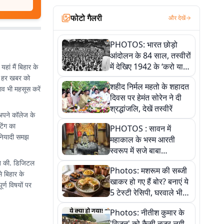
फोटो गैलरी
और देखें
PHOTOS: भारत छोड़ो
आंदोलन के 84 साल, तस्वीरों
में देखिए 1942 के ‘करो या
हां मैं बिहार के
मरो’ आंदोलन की कहानी
श्य हर खबर को
शहीद निर्मल महतो के शहादत
ाव भी महसूस करें
दिवस पर हेमंत सोरेन ने दी
श्रद्धांजलि, देखें तस्वीरें
 अपने कॉलेज के
िंग का
PHOTOS : सावन में
बुनियादी समझ
महाकाल के भस्म आरती
स्वरूप में सजे बाबा
औघड़दानी, तस्वीरों में करें
ुआत की. डिजिटल
Photos: मशरूम की सब्जी
अद्भुत दर्शन
से बिहार के
खाकर हो गए हैं बोर? बनाएं ये
र्ण विषयों पर
5 टेस्टी रेसिपी, घरवाले भी
मांगेंगे बार-बार
Photos: नीतीश कुमार के
'विजन' को कैसी नजर लगी,