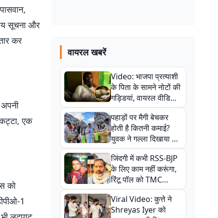
द पासवान,
वीय सूचना और
्तार कर
वायरल खबरें
Video: भाजपा प्रत्याशी
के पिता के सामने नोटों की
गड्डियां, वायरल वीडियो
ं अपनी
से राजनीति में उबाल,
पहाड़ों पर मैगी बेचकर
अजित महतो बोले- TMC
ी कट्टा, एक
होती है कितनी कमाई?
की गंदी चाल
युवक ने गल्ला दिखाया तो
नौकरी वालों के खड़े हो गए
जिंदगी में कभी RSS-BJP
कान
के लिए काम नहीं करूंगा,
रिंटू पॉल को TMC
लिस को
ऑफिस में ले जाकर पीटा,
Viral Video: कुत्ते ने
सडीपीओ-1
Video वायरल
Shreyas Iyer को
े भी लूटपाट