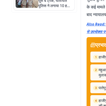
घुसे 4 ट्रक, यातायात
पुलिस ने लगाया 10 हजार
के कई मामले
का जुर्माना
बाद न्यायालय 
Also Read: बक
से उपभोक्ता प
प्रभा
हाजीप
1
महुआ 
2
मुला
पातेप
3
हाजीप
4
की 