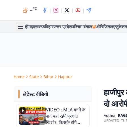
°C
|
|
|
|
--
होम
झारखण्ड
बिहार
उत्तर प्रदेश
पश्चिम बंगाल
ओरिजिनल
एजुकेशन
Home
State
Bihar
Hajipur
हाजीपुर
लेटेस्ट वीडियो
दो आरोप
VIDEO : MLA बनने के
बाद यहां रहेंगे प्रशांत
Author
RAG
UPDATED:
TUE
किशोर, किसके होंगे