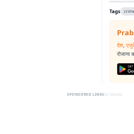
Tags
crim
Prab
देश
,
एजु
रोजाना की
SPONSORED LINKS
by Taboola