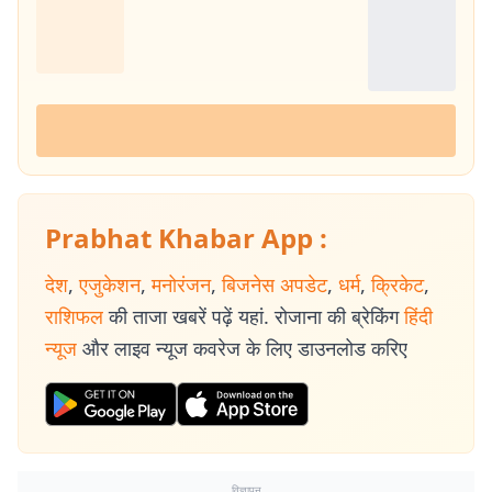
Prabhat Khabar App :
देश
,
एजुकेशन
,
मनोरंजन
,
बिजनेस अपडेट
,
धर्म
,
क्रिकेट
,
राशिफल
की ताजा खबरें पढ़ें यहां. रोजाना की ब्रेकिंग
हिंदी
न्यूज
और लाइव न्यूज कवरेज के लिए डाउनलोड करिए
विज्ञापन