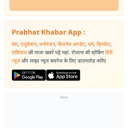
Prabhat Khabar App :
देश
,
एजुकेशन
,
मनोरंजन
,
बिजनेस अपडेट
,
धर्म
,
क्रिकेट
,
राशिफल
की ताजा खबरें पढ़ें यहां. रोजाना की ब्रेकिंग
हिंदी
न्यूज
और लाइव न्यूज कवरेज के लिए डाउनलोड करिए
विज्ञापन