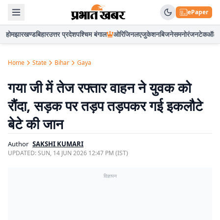
ePaper
होम
झारखण्ड
बिहार
उत्तर प्रदेश
पश्चिम बंगाल
ओरिजिनल
एजुकेशन
बिजनेस
मनोरंजन
टेक
ऑटो
Home
State
Bihar
Gaya
गया जी में तेज रफ्तार वाहन ने युवक को
रौंदा, सड़क पर तड़प तड़पकर गई इकलौटे
बेटे की जान
Author
SAKSHI KUMARI
UPDATED:
SUN, 14 JUN 2026 12:47 PM (IST)
विज्ञापन