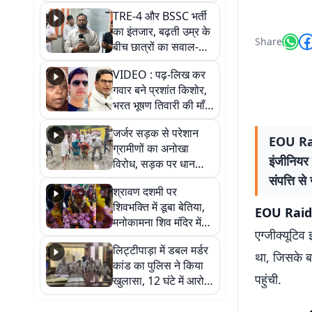
RJD, तेजस्वी को लेकर
TRE-4 और BSSC भर्ती
क्या कहा, सुनिए
का इंतजार, बढ़ती उम्र के
Share
बीच छात्रों का सवाल-
आखिर कब आएगी बहाली?
VIDEO : पढ़-लिख कर
देखें वीडियो
गवार बने प्रशांत किशोर,
भरत भूषण तिवारी की माँ ने
कहा नहीं थी उम्मीद, बेटा
जर्जर सड़क से परेशान
था तो किसी को बोलने की
EOU Raid:
ग्रामीणों का अनोखा
नहीं थी हिम्मत
इंजीनियर 
विरोध, सड़क पर धान
रोपकर और खाद डालकर
संपत्ति से
श्रावण दशमी पर
जताया आक्रोश
शिवभक्ति में डूबा बेतिया,
EOU Raid
मनोकामना शिव मंदिर में
एग्जीक्यूटिव
हुआ भव्य श्रृंगार
लिट्टीपाड़ा में डबल मर्डर
था, जिसके ब
कांड का पुलिस ने किया
पहुंची.
खुलासा, 12 घंटे में आरोपी
गिरफ्तार