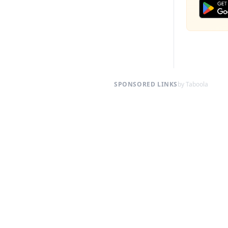
SPONSORED LINKS
by Taboola