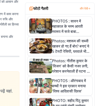
बरों को आसान और
फोटो गैलरी
और देखें
रण में काम करना
 पर रुचि और
PHOTOS : सावन में
यशैली का हिस्सा
महाकाल के भस्म आरती
स्वरूप में सजे बाबा
औघड़दानी, तस्वीरों में करें
तर बनाना और
Photos: मशरूम की सब्जी
अद्भुत दर्शन
खाकर हो गए हैं बोर? बनाएं ये
5 टेस्टी रेसिपी, घरवाले भी
मांगेंगे बार-बार
Photos: नीतीश कुमार के
'विजन' को कैसी नजर लगी,
परेशान करनेवाली हैं पटना में
गंगा घाट की ये 11 तस्वीरें
PHOTOS : औरंगाबाद में
बच्चों ने इस प्रकार मनाया
ढ़ें यहां.
'विश्व आदिवासी दिवस'
PHOTO: शहीद पिंटू कुमार
के घर पहुंचे मंत्री लखेन्द्र