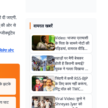
ी दी जाएगी.
ू की ओर से
वायरल खबरें
्जीक्यूटिव
Video: भाजपा प्रत्याशी
के पिता के सामने नोटों की
गड्डियां, वायरल वीडियो
िलेगा लोन,
से राजनीति में उबाल,
पहाड़ों पर मैगी बेचकर
अजित महतो बोले- TMC
होती है कितनी कमाई?
की गंदी चाल
युवक ने गल्ला दिखाया तो
नौकरी वालों के खड़े हो गए
जिंदगी में कभी RSS-BJP
कान
के लिए काम नहीं करूंगा,
के झटके
रिंटू पॉल को TMC
ऑफिस में ले जाकर पीटा,
Viral Video: कुत्ते ने
Video वायरल
गा घाट
Shreyas Iyer को