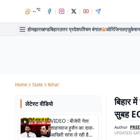
°C
|
|
|
|
--
होम
झारखण्ड
बिहार
उत्तर प्रदेश
पश्चिम बंगाल
ओरिजिनल
एजुकेशन
Home
State
Bihar
बिहार मे
लेटेस्ट वीडियो
सुबह EO
VIDEO : बीजेपी नेता
शाहनवाज हुसैन का दावा-
Author
PREE
UPDATED:
SAT
आखिरी सांस ले रही है