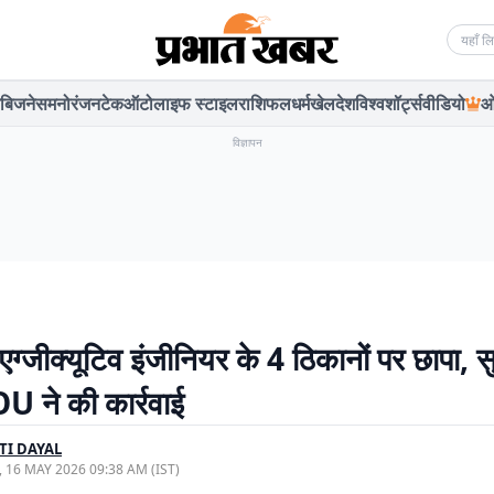
Searc
बिजनेस
मनोरंजन
टेक
ऑटो
लाइफ स्टाइल
राशिफल
धर्म
खेल
देश
विश्व
शॉर्ट्स
वीडियो
ओ
विज्ञापन
ं एग्जीक्यूटिव इंजीनियर के 4 ठिकानों पर छापा, 
U ने की कार्रवाई
TI DAYAL
, 16 MAY 2026 09:38 AM (IST)