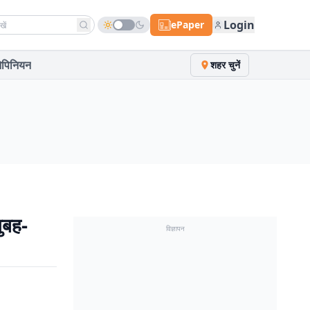
h news
Login
ePaper
पिनियन
शहर चुनें
सुबह-
विज्ञापन