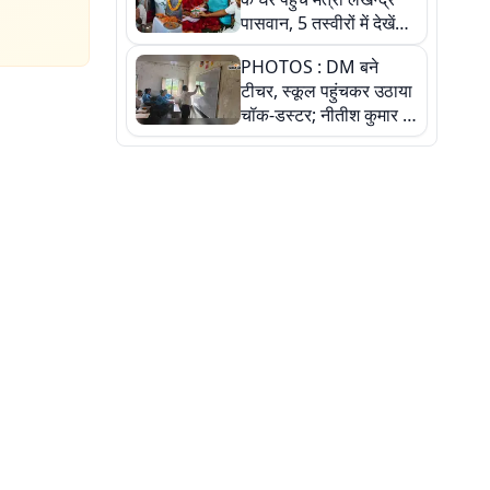
पासवान, 5 तस्वीरों में देखें
उस भावुक पल की पूरी
PHOTOS : DM बने
कहानी
टीचर, स्कूल पहुंचकर उठाया
चॉक-डस्टर; नीतीश कुमार के
इस चहेते अधिकारी को
जानिए