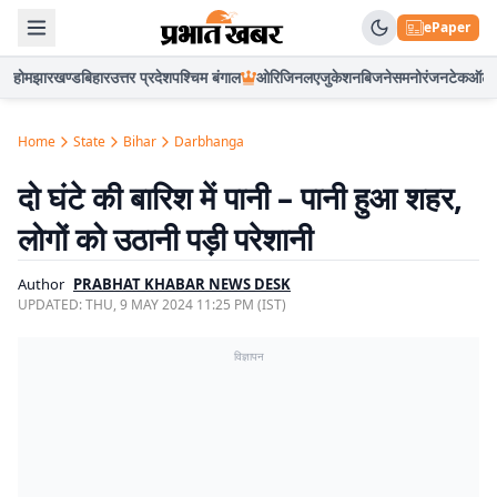
ePaper
होम
झारखण्ड
बिहार
उत्तर प्रदेश
पश्चिम बंगाल
ओरिजिनल
एजुकेशन
बिजनेस
मनोरंजन
टेक
ऑटो
Home
State
Bihar
Darbhanga
दो घंटे की बारिश में पानी – पानी हुआ शहर,
लोगों को उठानी पड़ी परेशानी
Author
PRABHAT KHABAR NEWS DESK
UPDATED:
THU, 9 MAY 2024 11:25 PM (IST)
विज्ञापन