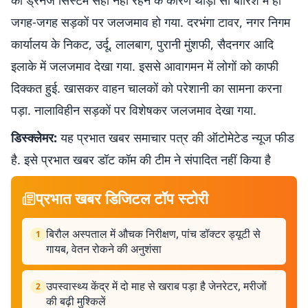
का ड्रेनेज सिस्टम सही नहीं रहने के कारण थोड़ी सी बारिश में ही
जगह-जगह सड़कों पर जलजमाव हो गया. दरभंगा टावर, नगर निगम
कार्यालय के निकट, उर्दू, लालबाग, पुरानी मुंशफी, सैदनगर आदि
इलाके में जलजमाव देखा गया. इससे आवागमन में लोगों को काफी
दिक्कत हुई. खासकर वाहन चालकों को परेशानी का सामना करना
पड़ा. नालाविहीन सड़कों पर विशेषकर जलजमाव देखा गया.
डिस्क्लेमर:
यह प्रभात खबर समाचार पत्र की ऑटोमेटेड न्यूज फीड
है. इसे प्रभात खबर डॉट कॉम की टीम ने संपादित नहीं किया है
प्रभात खबर डिजिटल टॉप स्टोरी
बिरौल अस्पताल में औचक निरीक्षण, पांच डॉक्टर ड्यूटी से
1
गायब, वेतन रोकने की अनुशंसा
उपस्वास्थ्य केंद्र में दो माह से खराब पड़ा है जेनरेटर, मरीजों
2
की बढ़ी मुश्किलें