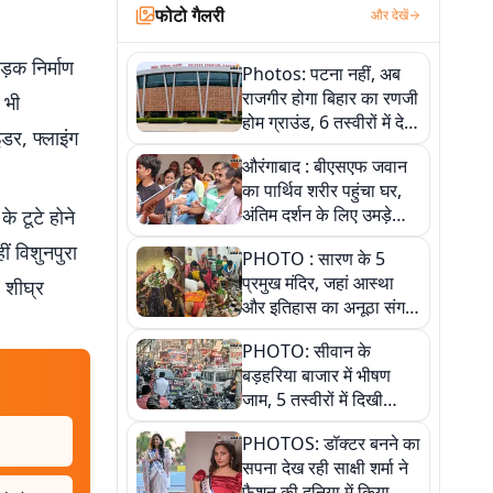
फोटो गैलरी
और देखें
़क निर्माण
Photos: पटना नहीं, अब
राजगीर होगा बिहार का रणजी
 भी
होम ग्राउंड, 6 तस्वीरों में देखें
डर, फ्लाइंग
नए स्टेडियम की पूरी कहानी
औरंगाबाद : बीएसएफ जवान
का पार्थिव शरीर पहुंचा घर,
अंतिम दर्शन के लिए उमड़े
े टूटे होने
लोग
ं विशुनपुरा
PHOTO : सारण के 5
प्रमुख मंदिर, जहां आस्था
 शीघ्र
और इतिहास का अनूठा संगम,
तस्वीरों में जानिए
PHOTO: सीवान के
बड़हरिया बाजार में भीषण
जाम, 5 तस्वीरों में दिखी
अव्यवस्था
PHOTOS: डॉक्टर बनने का
सपना देख रही साक्षी शर्मा ने
फैशन की दुनिया में किया