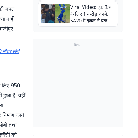
न्यूजीलैंड सीरीज से पहले
Viral Video: एक कैच
बाल-बाल बचे
 की बचत
के लिए 1 करोड़ रुपये,
 साथ ही
SA20 में दर्शक ने पकड़ा
एक हाथ से गजब का कैच
हाजीपुर
विज्ञापन
0 मीटर लंबी
े लिए 950
 हुआ है. वहीं
रा
र्माण कार्य
आरओबी तथा
एजेंसी को