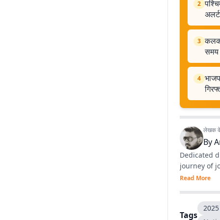
पश्चि
2
अलर्ट
कलकत्
3
समय
भाजप
4
गिरफ
लेखक के 
By
A
Dedicated di
journey of 
Read More
2025 
Tags