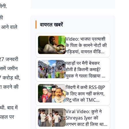
ेगी.
की
वायरल खबरें
 आने वाले
Video: भाजपा प्रत्याशी
के पिता के सामने नोटों की
गड्डियां, वायरल वीडियो
से राजनीति में उबाल,
 27 जनवरी
पहाड़ों पर मैगी बेचकर
अजित महतो बोले- TMC
समें जमीन
होती है कितनी कमाई?
की गंदी चाल
युवक ने गल्ला दिखाया तो
 करोड़ थी,
नौकरी वालों के खड़े हो गए
रा करने की
जिंदगी में कभी RSS-BJP
कान
के लिए काम नहीं करूंगा,
रिंटू पॉल को TMC
ऑफिस में ले जाकर पीटा,
ी. बाद में
Viral Video: कुत्ते ने
Video वायरल
ी पहल पर
Shreyas Iyer को
लगभग काट ही लिया था,