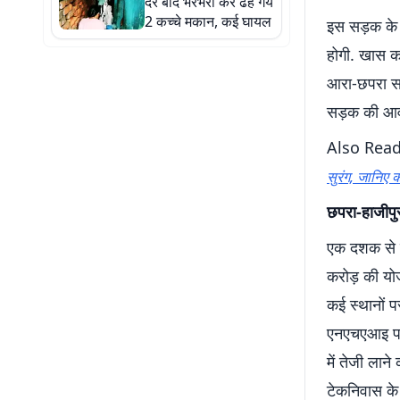
देर बाद भरभरा कर ढह गये
2 कच्चे मकान, कई घायल
इस सड़क के ब
होगी. खास क
आरा-छपरा सड़
सड़क की आवश
Also Rea
सुरंग, जानिए क
छपरा-हाजीप
एक दशक से ज
करोड़ की योज
कई स्थानों प
एनएचएआइ परि
में तेजी लान
टेकनिवास के 