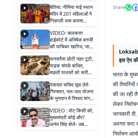
जैसमीन लंबोरिया का बड़ा
बेतिया: नीमिया माई स्थान
Share
बयान
मंदिर में 201 महिलाओं ने
निकाली भव्य कलश
शोभायात्रा, शिवलिंग
VIDEO: कलकत्ता
प्राण-प्रतिष्ठा महोत्सव
हाईकोर्ट में अभिषेक बनर्जी
शुरू
की याचिका खारिज, जानें
Loksabh
क्या है पूरा मामला
सनसरैया छोटी नहर टूटी,
इस ऐप की
सड़क संपर्क बाधित,
मछली पालकों को भारी
भारत के मुख
नुकसान
की तैयारियों 
पंचायत सचिव घूस लेते
गिरफ्तार, नल-जल योजना
की जा रही तै
के भुगतान में रिश्वत मांगना
लेकर निर्वाच
पड़ा भारी
VIDEO : वोट किसी को,
जानकारी दी.
मुख्यमंत्री कोई और?
अवगत करा सक
अनंत सिंह बोले- अब
जनता हर चुनाव में देगी
निर्वाचन आयो
जवाब