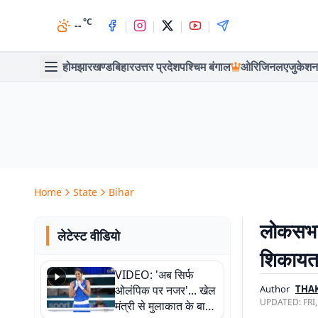
°C
|
|
|
|
--
होम
झारखण्ड
बिहार
उत्तर प्रदेश
पश्चिम बंगाल
ओरिजिनल
एजुकेशन
Home
State
Bihar
लोकसभा 
लेटेस्ट वीडियो
शिकायत,
VIDEO: 'अब सिर्फ
ओलंपिक पर नजर'... खेल
Author
THA
UPDATED:
FRI
मंत्री से मुलाकात के बाद