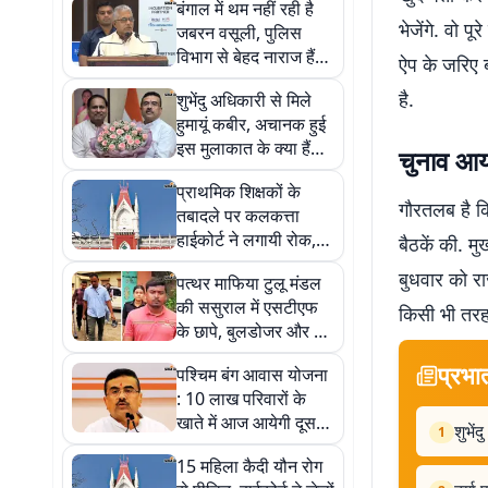
बंगाल में थम नहीं रही है
भेजेंगे. वो 
जबरन वसूली, पुलिस
विभाग से बेहद नाराज हैं
ऐप के जरिए ब
दिलीप घोष
है.
शुभेंदु अधिकारी से मिले
हुमायूं कबीर, अचानक हुई
इस मुलाकात के क्या हैं
चुनाव आय
कारण
प्राथमिक शिक्षकों के
गौरतलब है कि
तबादले पर कलकत्ता
हाईकोर्ट ने लगायी रोक,
बैठकें की. 
जानें नयी एसओपी पर कब
बुधवार को रा
पत्थर माफिया टुलू मंडल
होगी सुनवाई
की ससुराल में एसटीएफ
किसी भी तरह
के छापे, बुलडोजर और बम
निरोधक दस्ते के साथ की
प्रभा
पश्चिम बंग आवास योजना
खुदाई
: 10 लाख परिवारों के
खाते में आज आयेगी दूसरी
शुभें
1
किस्त, शुभेंदु अधिकारी का
15 महिला कैदी यौन रोग
ऐलान