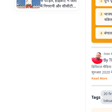
से पीड़ित, हाईकोर्ट ने जेलों
दुर्ग
2
में निगरानी और सीसीटीवी
पर मांगी रिपोर्ट
भाजपा
3
संके
बंगाल
4
लेखक के 
By
T
डिजिटल मीडिया क
Read More
20 fi
Tags
loks