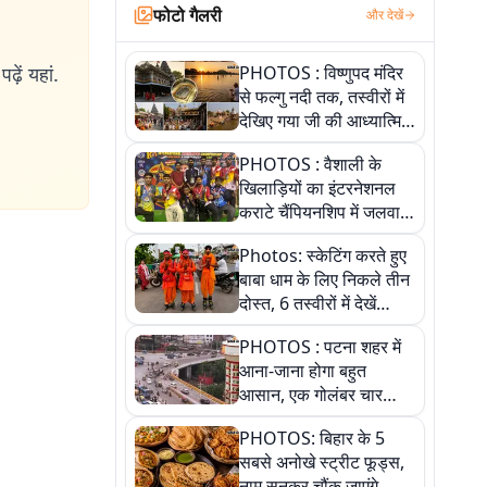
फोटो गैलरी
और देखें
ढ़ें यहां.
PHOTOS : विष्णुपद मंदिर
से फल्गु नदी तक, तस्वीरों में
देखिए गया जी की आध्यात्मिक
पहचान
PHOTOS : वैशाली के
खिलाड़ियों का इंटरनेशनल
कराटे चैंपियनशिप में जलवा,
जीते 9 पदक, पांच तस्वीर से
Photos: स्केटिंग करते हुए
देखिए पूरा खेल
बाबा धाम के लिए निकले तीन
दोस्त, 6 तस्वीरों में देखें
आस्था और जुनून की कहानी
PHOTOS : पटना शहर में
आना-जाना होगा बहुत
आसान, एक गोलंबर चार
फ्लाईओवर को जोड़ेगा
PHOTOS: बिहार के 5
सबसे अनोखे स्ट्रीट फूड्स,
नाम सुनकर चौंक जाएंगे