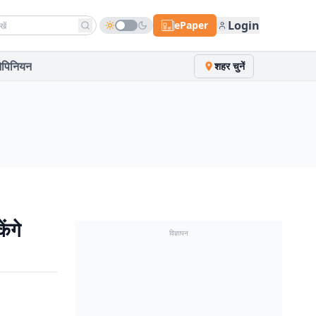
h news
Login
ePaper
पिनियन
शहर चुनें
ंगे
विज्ञापन