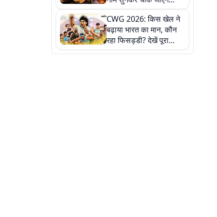
लेकिन स्वाद ऐसा कि बार-बार
CWG 2026: किस खेल ने
खाने का करेगा मन
बढ़ाया भारत का मान, कौन
रहा फिसड्डी? देखें पूरा
रिपोर्ट कार्ड