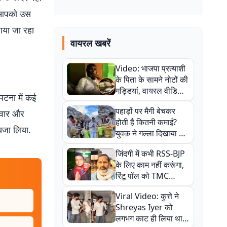
भी आपको उस
ाया जा रहा
वायरल खबरें
Video: भाजपा प्रत्याशी
के पिता के सामने नोटों की
गड्डियां, वायरल वीडियो
पटना में कई
से राजनीति में उबाल,
पहाड़ों पर मैगी बेचकर
लवार और
अजित महतो बोले- TMC
होती है कितनी कमाई?
की गंदी चाल
ायजा लिया.
युवक ने गल्ला दिखाया तो
नौकरी वालों के खड़े हो गए
जिंदगी में कभी RSS-BJP
कान
के लिए काम नहीं करूंगा,
रिंटू पॉल को TMC
ऑफिस में ले जाकर पीटा,
Viral Video: कुत्ते ने
Video वायरल
Shreyas Iyer को
लगभग काट ही लिया था,