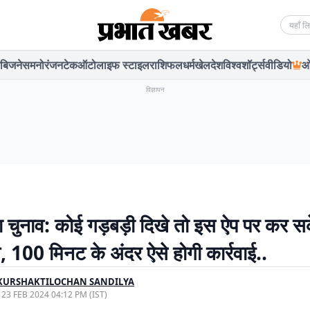
Searc
बिजनेस
मनोरंजन
टेक
ऑटो
लाइफ स्टाइल
राशिफल
धर्म
खेल
देश
विश्व
शॉर्ट्स
वीडियो
ओ
विज्ञापन
चुनाव: कोई गड़बड़ी दिखे तो इस ऐप पर कर सके
 100 मिनट के अंदर ऐसे होगी कार्रवाई..
KURSHAKTILOCHAN SANDILYA
, 23 FEB 2024 04:12 PM (IST)