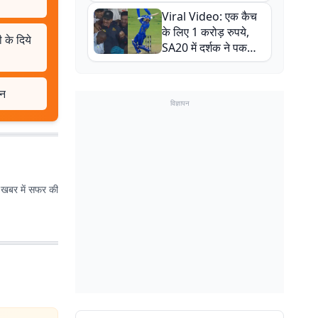
न्यूजीलैंड सीरीज से पहले
Viral Video: एक कैच
बाल-बाल बचे
के लिए 1 करोड़ रुपये,
 के दिये
SA20 में दर्शक ने पकड़ा
एक हाथ से गजब का कैच
इन
विज्ञापन
त खबर में सफर की