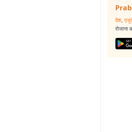
Prab
देश
,
एजु
रोजाना की