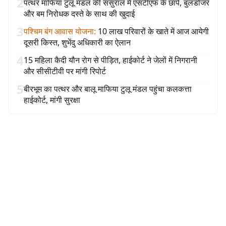
2
पत्थर माफिया टुलू मंडल की ससुराल में एसटीएफ के छापे, बुलडोजर
और बम निरोधक दस्ते के साथ की खुदाई
3
पश्चिम बंग आवास योजना
:
10 लाख परिवारों के खाते में आज आयेगी
दूसरी किस्त, शुभेंदु अधिकारी का ऐलान
4
15 महिला कैदी यौन रोग से पीड़ित, हाईकोर्ट ने जेलों में निगरानी
और सीसीटीवी पर मांगी रिपोर्ट
5
बीरभूम का पत्थर और बालू माफिया टुलू मंडल पहुंचा कलकत्ता
हाईकोर्ट, मांगी सुरक्षा