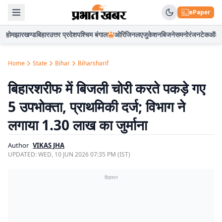
ePaper
होम
झारखण्ड
बिहार
उत्तर प्रदेश
पश्चिम बंगाल
ओरिजिनल
एजुकेशन
बिजनेस
मनोरंजन
टेक
ऑटो
Home
State
Bihar
Biharsharif
बिहारशरीफ में बिजली चोरी करते पकड़े गए
5 उपभोक्ता, प्राथमिकी दर्ज; विभाग ने
लगाया 1.30 लाख का जुर्माना
Author
VIKAS JHA
UPDATED:
WED, 10 JUN 2026 07:35 PM (IST)
विज्ञापन