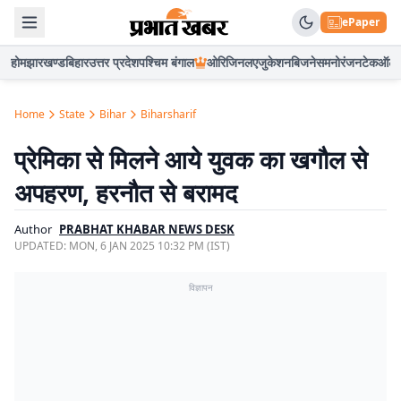
ePaper
होम
झारखण्ड
बिहार
उत्तर प्रदेश
पश्चिम बंगाल
ओरिजिनल
एजुकेशन
बिजनेस
मनोरंजन
टेक
ऑटो
Home
State
Bihar
Biharsharif
प्रेमिका से मिलने आये युवक का खगौल से
अपहरण, हरनौत से बरामद
Author
PRABHAT KHABAR NEWS DESK
UPDATED:
MON, 6 JAN 2025 10:32 PM (IST)
विज्ञापन