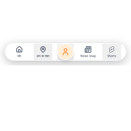
होम
आप का शहर
News Snap
Shorts
Follow us on
X
Download Mobile App