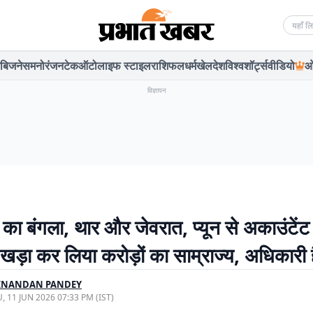
Searc
बिजनेस
मनोरंजन
टेक
ऑटो
लाइफ स्टाइल
राशिफल
धर्म
खेल
देश
विश्व
शॉर्ट्स
वीडियो
ओ
विज्ञापन
का बंगला, थार और जेवरात, प्यून से अकाउंटेंट
 खड़ा कर लिया करोड़ों का साम्राज्य, अधिकारी 
INANDAN PANDEY
, 11 JUN 2026 07:33 PM (IST)