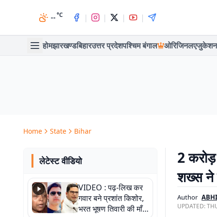
°C
|
|
|
|
--
होम
झारखण्ड
बिहार
उत्तर प्रदेश
पश्चिम बंगाल
ओरिजिनल
एजुकेशन
Home
State
Bihar
2 करोड़ 
लेटेस्ट वीडियो
शख्स ने
VIDEO : पढ़-लिख कर
गवार बने प्रशांत किशोर,
Author
ABH
UPDATED:
THU
भरत भूषण तिवारी की माँ ने