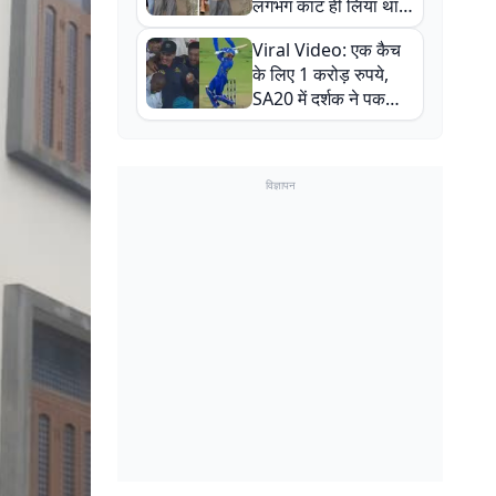
लगभग काट ही लिया था,
न्यूजीलैंड सीरीज से पहले
Viral Video: एक कैच
बाल-बाल बचे
के लिए 1 करोड़ रुपये,
SA20 में दर्शक ने पकड़ा
एक हाथ से गजब का कैच
विज्ञापन