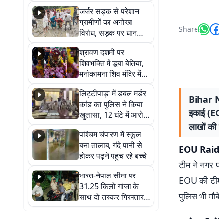
कहा नहीं थी उम्मीद, बेटा
जर्जर सड़क से परेशान
था तो किसी को बोलने की
ग्रामीणों का अनोखा
नहीं थी हिम्मत
Share
विरोध, सड़क पर धान
रोपकर और खाद डालकर
श्रावण दशमी पर
जताया आक्रोश
शिवभक्ति में डूबा बेतिया,
मनोकामना शिव मंदिर में
हुआ भव्य श्रृंगार
लिट्टीपाड़ा में डबल मर्डर
Bihar Ne
कांड का पुलिस ने किया
इकाई (EOU
खुलासा, 12 घंटे में आरोपी
गिरफ्तार
लाखों की 
पश्चिम चंपारण में स्कूल
बना तालाब, गंदे पानी से
EOU Raid
होकर पढ़ने पहुंच रहे बच्चे
टीम ने नगर प
भारत-नेपाल सीमा पर
EOU की टीम 
31.25 किलो गांजा के
पुलिस भी मौक
साथ दो तस्कर गिरफ्तार,
नेपाली नंबर की बाइक
जब्त