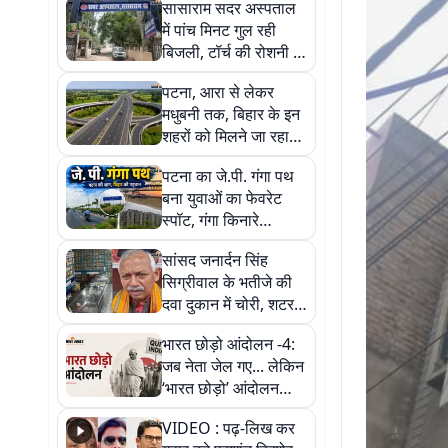
सासाराम सदर अस्पताल
में पांच मिनट गुल रही
बिजली, टॉर्च की रोशनी में
मरीज के इलाज का
पटना, आरा से लेकर
वीडियो वायरल
मधुबनी तक, बिहार के इन
शहरों को मिलने जा रहा
नया बाइपास
पटना का जे.पी. गंगा पथ
बना युवाओं का फेवरेट
स्पॉट, गंगा किनारे
खूबसूरती और सुकून का
सांसद जनार्दन सिंह
परफेक्ट कॉम्बिनेशन
सिग्रीवाल के भतीजे की
दवा दुकान में चोरी, शटर
तोड़कर 2.67 लाख कैश
भारत छोड़ो आंदोलन -4:
ले गए चोर; CCTV में पूरी
जब नेता जेल गए... लेकिन
वारदात
‘भारत छोड़ो’ आंदोलन
सड़कों पर उतर आया!
VIDEO : पढ़-लिख कर