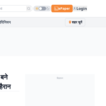
h news
Login
ePaper
पिनियन
शहर चुनें
 बने
विज्ञापन
हैरान