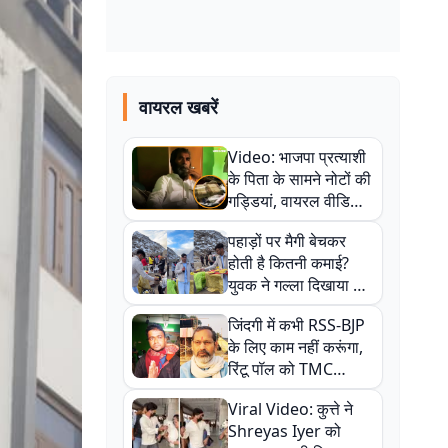
वायरल खबरें
Video: भाजपा प्रत्याशी
के पिता के सामने नोटों की
गड्डियां, वायरल वीडियो
से राजनीति में उबाल,
पहाड़ों पर मैगी बेचकर
अजित महतो बोले- TMC
होती है कितनी कमाई?
की गंदी चाल
युवक ने गल्ला दिखाया तो
नौकरी वालों के खड़े हो गए
जिंदगी में कभी RSS-BJP
कान
के लिए काम नहीं करूंगा,
रिंटू पॉल को TMC
ऑफिस में ले जाकर पीटा,
Viral Video: कुत्ते ने
Video वायरल
Shreyas Iyer को