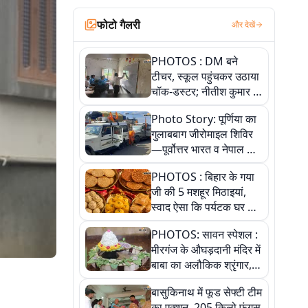
फोटो गैलरी
और देखें
PHOTOS : DM बने
टीचर, स्कूल पहुंचकर उठाया
चॉक-डस्टर; नीतीश कुमार के
इस चहेते अधिकारी को
Photo Story: पूर्णिया का
जानिए
गुलाबबाग जीरोमाइल शिविर
—पूर्वोत्तर भारत व नेपाल के
कांवरियों का प्रमुख सेवा धाम
PHOTOS : बिहार के गया
जी की 5 मशहूर मिठाइयां,
स्वाद ऐसा कि पर्यटक घर ले
जाना नहीं भूलते, तस्वीरों में
PHOTOS: सावन स्पेशल :
देखें
मीरगंज के औघड़दानी मंदिर में
बाबा का अलौकिक श्रृंगार,
तस्वीरों में देखें महादेव के कई
बासुकिनाथ में फूड सेफ्टी टीम
मनमोहक स्वरूप
का एक्शन, 205 किलो फंगस