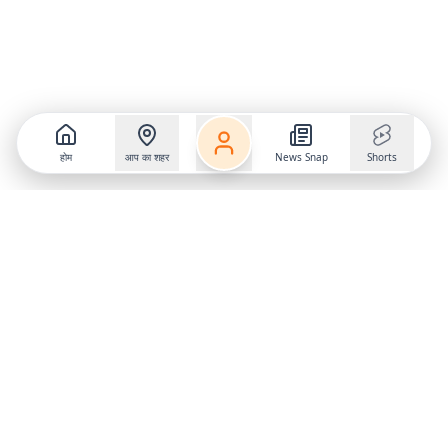
होम
आप का शहर
News Snap
Shorts
Follow us on
X
Download Mobile App