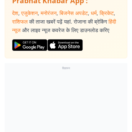
Prabhat Khabar App :
देश
,
एजुकेशन
,
मनोरंजन
,
बिजनेस अपडेट
,
धर्म
,
क्रिकेट
,
राशिफल
की ताजा खबरें पढ़ें यहां. रोजाना की ब्रेकिंग
हिंदी
न्यूज
और लाइव न्यूज कवरेज के लिए डाउनलोड करिए
विज्ञापन