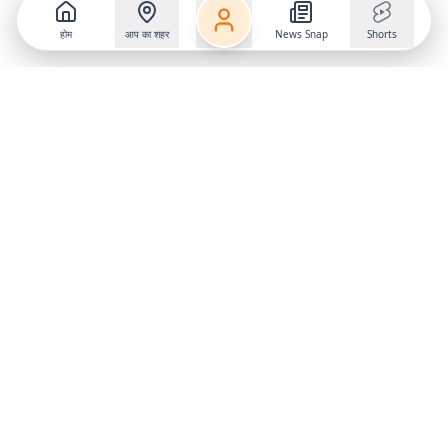
होम
आप का शहर
News Snap
Shorts
Follow us on
X
Download Mobile App
State
›
Jharkhand
›
Hindi News
Gumla News
Bihar News
Dumka News
Delhi News
Ranchi News