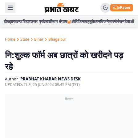
ePaper
होम
झारखण्ड
बिहार
उत्तर प्रदेश
पश्चिम बंगाल
ओरिजिनल
एजुकेशन
बिजनेस
मनोरंजन
टेक
ऑटो
Home
State
Bihar
Bhagalpur
नि:शुल्क फॉर्म अब छात्रों को खरीदने पड़
रहे
Author
PRABHAT KHABAR NEWS DESK
UPDATED:
TUE, 25 JUN 2024 09:45 PM (IST)
विज्ञापन