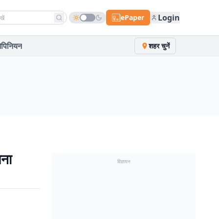
h news
Login
ePaper
पिनियन
शहर चुनें
पना
विज्ञापन