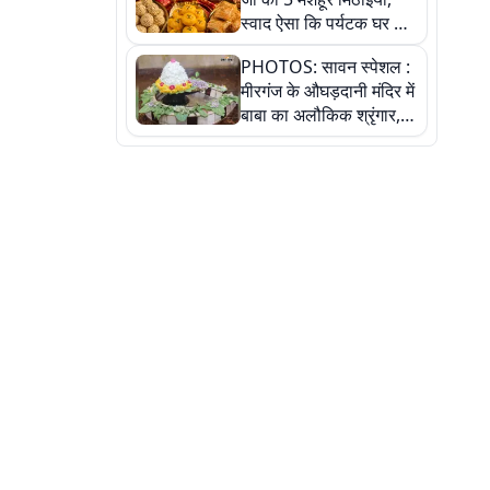
स्वाद ऐसा कि पर्यटक घर ले
जाना नहीं भूलते, तस्वीरों में
PHOTOS: सावन स्पेशल :
देखें
मीरगंज के औघड़दानी मंदिर में
बाबा का अलौकिक श्रृंगार,
तस्वीरों में देखें महादेव के कई
मनमोहक स्वरूप