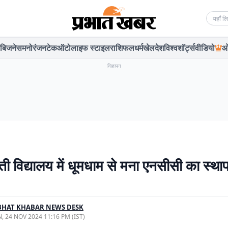
Searc
बिजनेस
मनोरंजन
टेक
ऑटो
लाइफ स्टाइल
राशिफल
धर्म
खेल
देश
विश्व
शॉर्ट्स
वीडियो
ओ
विज्ञापन
ती विद्यालय में धूमधाम से मना एनसीसी का स्था
BHAT KHABAR NEWS DESK
, 24 NOV 2024 11:16 PM (IST)