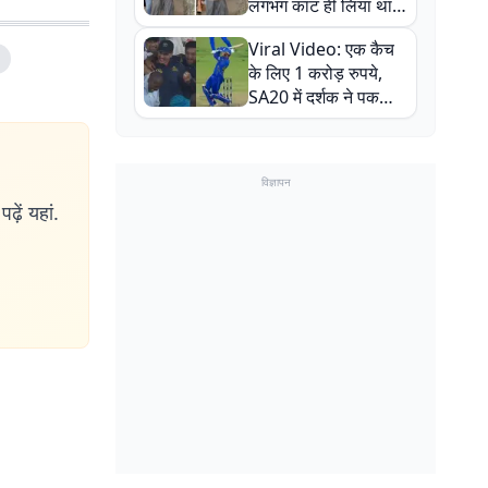
लगभग काट ही लिया था,
न्यूजीलैंड सीरीज से पहले
Viral Video: एक कैच
बाल-बाल बचे
के लिए 1 करोड़ रुपये,
SA20 में दर्शक ने पकड़ा
एक हाथ से गजब का कैच
विज्ञापन
ढ़ें यहां.