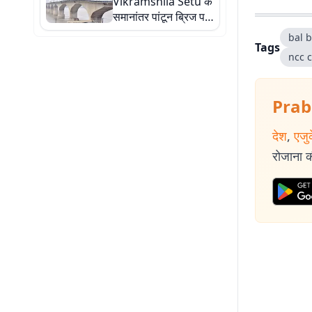
Vikramshila Setu के
समानांतर पांटून ब्रिज पर
अभी नहीं लगी मुहर,
bal 
विशेषज्ञों की रिपोर्ट के बाद
Tags
ncc c
होगा बड़ा फैसला
Prab
देश
,
एजु
रोजाना की