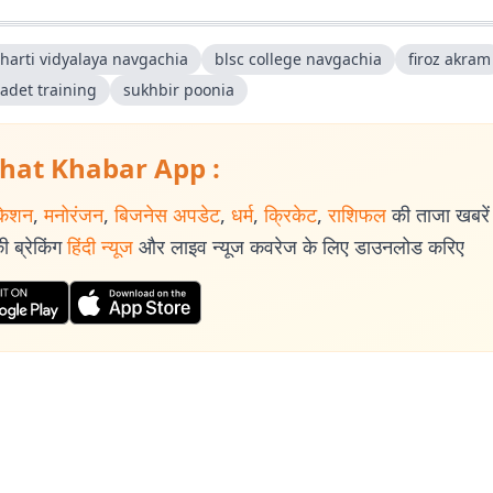
bharti vidyalaya navgachia
blsc college navgachia
firoz akram
adet training
sukhbir poonia
hat Khabar App :
केशन
,
मनोरंजन
,
बिजनेस अपडेट
,
धर्म
,
क्रिकेट
,
राशिफल
की ताजा खबरें प
 ब्रेकिंग
हिंदी न्यूज
और लाइव न्यूज कवरेज के लिए डाउनलोड करिए