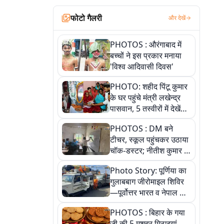
फोटो गैलरी
और देखें
PHOTOS : औरंगाबाद में
बच्चों ने इस प्रकार मनाया
'विश्व आदिवासी दिवस'
PHOTO: शहीद पिंटू कुमार
के घर पहुंचे मंत्री लखेन्द्र
पासवान, 5 तस्वीरों में देखें
उस भावुक पल की पूरी
PHOTOS : DM बने
कहानी
टीचर, स्कूल पहुंचकर उठाया
चॉक-डस्टर; नीतीश कुमार के
इस चहेते अधिकारी को
Photo Story: पूर्णिया का
जानिए
गुलाबबाग जीरोमाइल शिविर
—पूर्वोत्तर भारत व नेपाल के
कांवरियों का प्रमुख सेवा धाम
PHOTOS : बिहार के गया
जी की 5 मशहूर मिठाइयां,