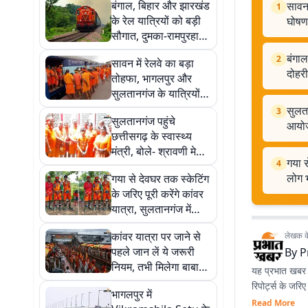
बंगाल, बिहार और झारखंड
सावन 
1
के रेल यात्रियों को बड़ी
घोषण
सौगात, दुमका-रामपुरहाट
रेल लाइन दोहरीकरण
बंगाल
2
सावन में रेलवे का बड़ा
प्रोजेक्ट को मंजूरी
दोहरी
तोहफा, भागलपुर और
सुलतानगंज के यात्रियों के
लिए दो स्पेशल ट्रेनों की
सुलता
3
सुलतानगंज पहुंचे
घोषणा
आयोजन
छत्तीसगढ़ के स्वास्थ्य
मंत्री, बोले- श्रावणी मेला
गया स
4
दुनिया के सबसे बड़े
लोग भ
गया से देवघर तक स्केटिंग
धार्मिक आयोजनों में से एक
के जरिए पूरी करेंगे कांवर
यात्रा, सुलतानगंज में
अनोखी भक्ति देखकर लोग
कांवर यात्रा पर जाने से
लेखक के 
भी रह गए हैरान
पहले जान लें ये जरूरी
By
P
नियम, तभी मिलेगा बाबा
यह प्रभात खबर क
बैद्यनाथ का आशीर्वाद
रिपोर्ट्स के जरि
भागलपुर में
Read More