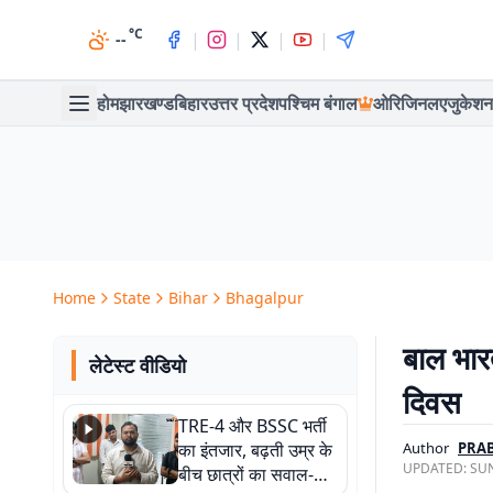
°C
|
|
|
|
--
होम
झारखण्ड
बिहार
उत्तर प्रदेश
पश्चिम बंगाल
ओरिजिनल
एजुकेशन
Home
State
Bihar
Bhagalpur
बाल भार
लेटेस्ट वीडियो
दिवस
TRE-4 और BSSC भर्ती
का इंतजार, बढ़ती उम्र के
Author
PRA
UPDATED:
SUN
बीच छात्रों का सवाल-