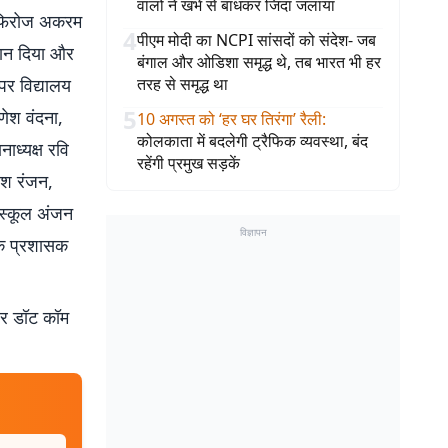
वालों ने खंभे से बांधकर जिंदा जलाया
ज फिरोज अकरम
4
पीएम मोदी का NCPI सांसदों को संदेश- जब
्यान दिया और
बंगाल और ओडिशा समृद्ध थे, तब भारत भी हर
पर विद्यालय
तरह से समृद्ध था
5
णेश वंदना,
10 अगस्त को ‘हर घर तिरंगा’ रैली
:
कोलकाता में बदलेगी ट्रैफिक व्यवस्था, बंद
ाध्यक्ष रवि
रहेंगी प्रमुख सड़कें
जेश रंजन,
 स्कूल अंजन
विज्ञापन
 के प्रशासक
बर डॉट कॉम