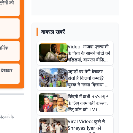
्रेनों की
वायरल खबरें
Video: भाजपा प्रत्याशी
ार्मिक
के पिता के सामने नोटों की
गड्डियां, वायरल वीडियो
से राजनीति में उबाल,
ति देखकर
पहाड़ों पर मैगी बेचकर
अजित महतो बोले- TMC
होती है कितनी कमाई?
की गंदी चाल
युवक ने गल्ला दिखाया तो
नौकरी वालों के खड़े हो गए
जिंदगी में कभी RSS-BJP
कान
के लिए काम नहीं करूंगा,
रिंटू पॉल को TMC
ऑफिस में ले जाकर पीटा,
ेटवर्क के
Viral Video: कुत्ते ने
Video वायरल
Shreyas Iyer को