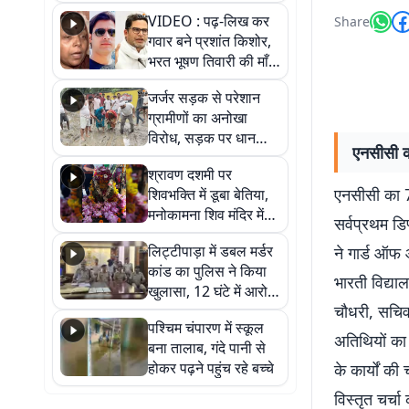
आखिर कब आएगी बहाली?
VIDEO : पढ़-लिख कर
Share
देखें वीडियो
गवार बने प्रशांत किशोर,
भरत भूषण तिवारी की माँ ने
कहा नहीं थी उम्मीद, बेटा
जर्जर सड़क से परेशान
था तो किसी को बोलने की
ग्रामीणों का अनोखा
नहीं थी हिम्मत
विरोध, सड़क पर धान
एनसीसी का
रोपकर और खाद डालकर
श्रावण दशमी पर
जताया आक्रोश
एनसीसी का 76
शिवभक्ति में डूबा बेतिया,
मनोकामना शिव मंदिर में
सर्वप्रथम डि
हुआ भव्य श्रृंगार
लिट्टीपाड़ा में डबल मर्डर
ने गार्ड ऑफ
कांड का पुलिस ने किया
भारती विद्या
खुलासा, 12 घंटे में आरोपी
चौधरी, सचिव
गिरफ्तार
पश्चिम चंपारण में स्कूल
अतिथियों का 
बना तालाब, गंदे पानी से
होकर पढ़ने पहुंच रहे बच्चे
के कार्यों क
विस्तृत चर्च