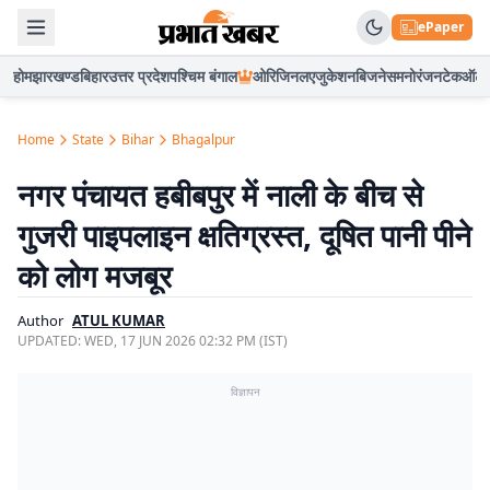
ePaper
होम
झारखण्ड
बिहार
उत्तर प्रदेश
पश्चिम बंगाल
ओरिजिनल
एजुकेशन
बिजनेस
मनोरंजन
टेक
ऑटो
Home
State
Bihar
Bhagalpur
नगर पंचायत हबीबपुर में नाली के बीच से
गुजरी पाइपलाइन क्षतिग्रस्त, दूषित पानी पीने
को लोग मजबूर
Author
ATUL KUMAR
UPDATED:
WED, 17 JUN 2026 02:32 PM (IST)
विज्ञापन