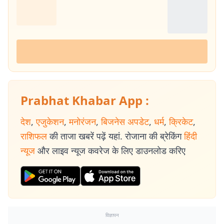
Prabhat Khabar App :
देश
,
एजुकेशन
,
मनोरंजन
,
बिजनेस अपडेट
,
धर्म
,
क्रिकेट
,
राशिफल
की ताजा खबरें पढ़ें यहां. रोजाना की ब्रेकिंग
हिंदी
न्यूज
और लाइव न्यूज कवरेज के लिए डाउनलोड करिए
विज्ञापन