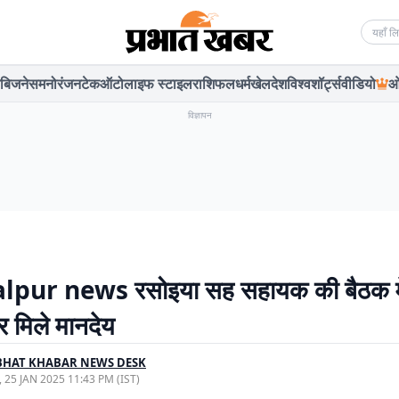
Searc
बिजनेस
मनोरंजन
टेक
ऑटो
लाइफ स्टाइल
राशिफल
धर्म
खेल
देश
विश्व
शॉर्ट्स
वीडियो
ओ
विज्ञापन
pur news रसोइया सह सहायक की बैठक में 
 मिले मानदेय
BHAT KHABAR NEWS DESK
, 25 JAN 2025 11:43 PM (IST)