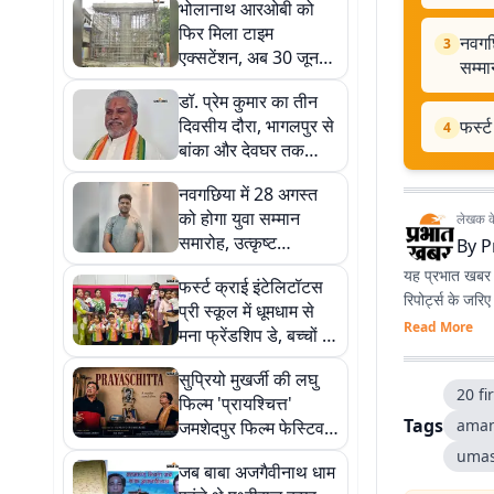
भोलानाथ आरओबी को
फिर मिला टाइम
नवगछि
3
एक्सटेंशन, अब 30 जून
सम्मा
2027 तक पूरा करने का
डॉ. प्रेम कुमार का तीन
लक्ष्य
दिवसीय दौरा, भागलपुर से
फर्स्
4
बांका और देवघर तक
कांवरिया पथ का करेंगे
नवगछिया में 28 अगस्त
निरीक्षण
को होगा युवा सम्मान
लेखक के 
समारोह, उत्कृष्ट
By
P
प्रतिभाओं को मिलेगा मंच
यह प्रभात खबर क
फर्स्ट क्राई इंटेलिटॉटस
और सम्मान
रिपोर्ट्स के जरि
प्री स्कूल में धूमधाम से
Read More
मना फ्रेंडशिप डे, बच्चों ने
बांधे फ्रेंडशिप बैंड
सुप्रियो मुखर्जी की लघु
20 fi
फिल्म 'प्रायश्चित्त'
Tags
aman
जमशेदपुर फिल्म फेस्टिवल
के लिए चयनित, जल्द
umas
जब बाबा अजगैवीनाथ धाम
OTT व यूट्यूब पर होगी