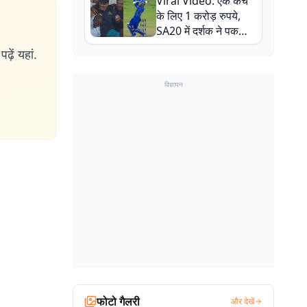
Viral Video: एक कैच
बाल-बाल बचे
के लिए 1 करोड़ रुपये,
SA20 में दर्शक ने पकड़ा
एक हाथ से गजब का कैच
ढ़ें यहां.
विज्ञापन
फोटो गैलरी
और देखें