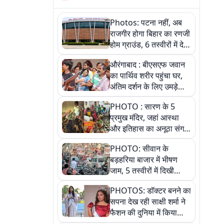
Photos: पटना नहीं, अब
राजगीर होगा बिहार का रणजी
होम ग्राउंड, 6 तस्वीरों में देखें
नए स्टेडियम की पूरी कहानी
औरंगाबाद : बीएसएफ जवान
का पार्थिव शरीर पहुंचा घर,
अंतिम दर्शन के लिए उमड़े
लोग
PHOTO : सारण के 5
प्रमुख मंदिर, जहां आस्था
और इतिहास का अनूठा संगम,
तस्वीरों में जानिए
PHOTO: सीवान के
बड़हरिया बाजार में भीषण
जाम, 5 तस्वीरों में दिखी
अव्यवस्था
PHOTOS: डॉक्टर बनने का
सपना देख रही साक्षी शर्मा ने
फैशन की दुनिया में किया
कमाल,जानिए बेगूसराय की