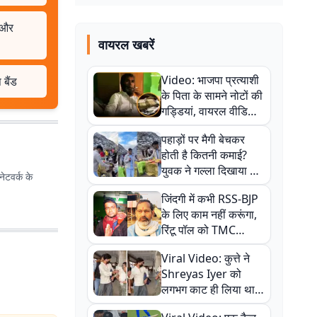
च और
वायरल खबरें
Video: भाजपा प्रत्याशी
 बैंड
के पिता के सामने नोटों की
गड्डियां, वायरल वीडियो
से राजनीति में उबाल,
पहाड़ों पर मैगी बेचकर
अजित महतो बोले- TMC
होती है कितनी कमाई?
की गंदी चाल
युवक ने गल्ला दिखाया तो
ेटवर्क के
नौकरी वालों के खड़े हो गए
जिंदगी में कभी RSS-BJP
कान
के लिए काम नहीं करूंगा,
रिंटू पॉल को TMC
ऑफिस में ले जाकर पीटा,
Viral Video: कुत्ते ने
Video वायरल
Shreyas Iyer को
लगभग काट ही लिया था,
न्यूजीलैंड सीरीज से पहले