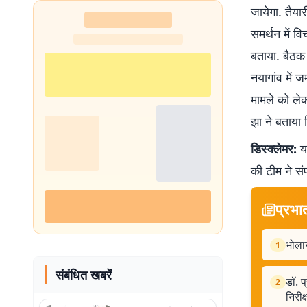
जायेगा. तैयार
शुरू
समर्थन में वि
बताया. बैठक 
नयागांव में ज
मामले को लेक
झा ने बताया 
डिस्क्लेमर:
यह
की टीम ने सं
प्रभा
भोला
1
संबंधित खबरें
डॉ. प
2
निरीक