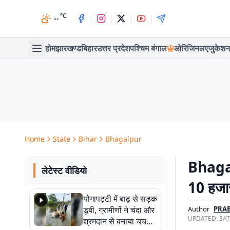
°C
|
|
|
|
--
होम
झारखण्ड
बिहार
उत्तर प्रदेश
पश्चिम बंगाल
ओरिजिनल
एजुकेशन
Home
State
Bihar
Bhagalpur
Bhagal
लेटेस्ट वीडियो
10 हजार
योगापट्टी में बाढ़ से सड़क
डूबी, ग्रामीणों ने चंदा और
Author
PRA
UPDATED:
SAT
श्रमदान से बनाया चचरी