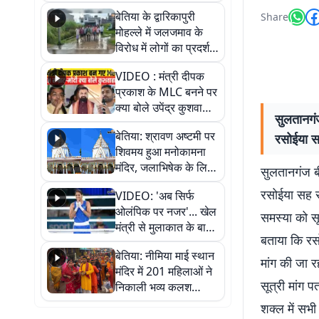
पुल
बेतिया के द्वारिकापुरी
Share
मोहल्ले में जलजमाव के
विरोध में लोगों का प्रदर्शन,
स्थायी समाधान की मांग
VIDEO : मंत्री दीपक
प्रकाश के MLC बनने पर
क्या बोले उपेंद्र कुशवाहा,
सुलतानगंज
सुनिए
बेतिया: श्रावण अष्टमी पर
रसोईया स
शिवमय हुआ मनोकामना
मंदिर, जलाभिषेक के लिए
सुलतानगंज बी
लगी लंबी कतारें
रसोईया सह स
VIDEO: 'अब सिर्फ
ओलंपिक पर नजर'... खेल
समस्या को सू
मंत्री से मुलाकात के बाद
बताया कि रस
जैसमीन लंबोरिया का बड़ा
बेतिया: नीमिया माई स्थान
बयान
मांग की जा 
मंदिर में 201 महिलाओं ने
सूत्री मांग
निकाली भव्य कलश
शोभायात्रा, शिवलिंग
शक्ल में सभी 
प्राण-प्रतिष्ठा महोत्सव