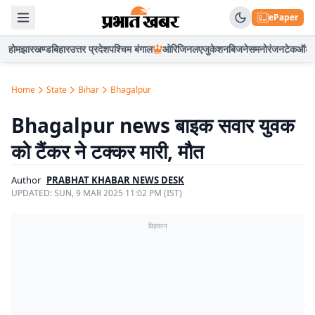
ePaper
होम
झारखण्ड
बिहार
उत्तर प्रदेश
पश्चिम बंगाल
ओरिजिनल
एजुकेशन
बिजनेस
मनोरंजन
टेक
ऑटो
Home
State
Bihar
Bhagalpur
Bhagalpur news बाइक सवार युवक
को टैंकर ने टक्कर मारी, मौत
Author
PRABHAT KHABAR NEWS DESK
UPDATED:
SUN, 9 MAR 2025 11:02 PM (IST)
विज्ञापन