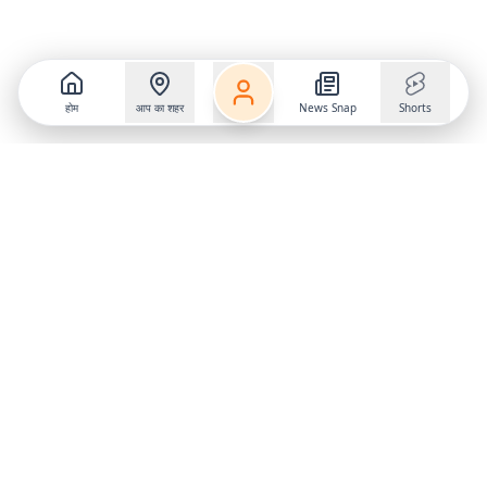
होम
आप का शहर
News Snap
Shorts
Follow us on
X
Download Mobile App
State
›
Jharkhand
›