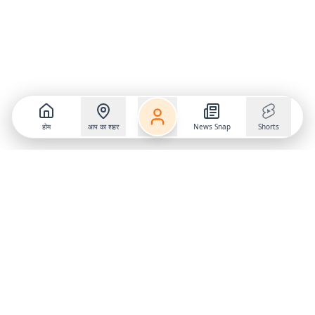
होम
आप का शहर
News Snap
Shorts
Follow us on
X
Download Mobile App