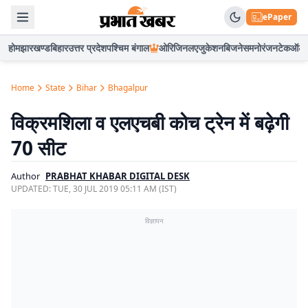
ePaper
होम
झारखण्ड
बिहार
उत्तर प्रदेश
पश्चिम बंगाल
ओरिजिनल
एजुकेशन
बिजनेस
मनोरंजन
टेक
ऑटो
Home
State
Bihar
Bhagalpur
विक्रमशिला व एलएचबी कोच ट्रेन में बढ़ेगी
70 सीट
Author
PRABHAT KHABAR DIGITAL DESK
UPDATED:
TUE, 30 JUL 2019 05:11 AM (IST)
विज्ञापन