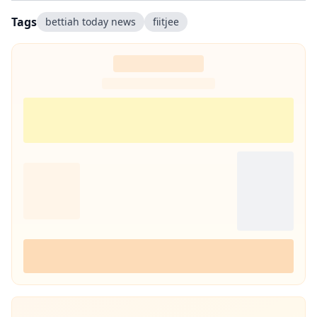
Tags
bettiah today news
fiitjee