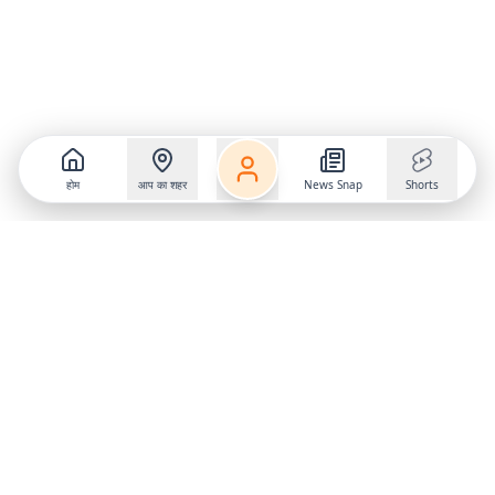
होम
आप का शहर
News Snap
Shorts
Follow us on
X
Download Mobile App