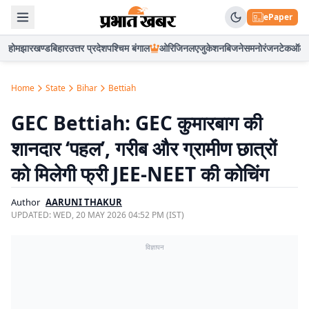
ePaper
होम
झारखण्ड
बिहार
उत्तर प्रदेश
पश्चिम बंगाल
ओरिजिनल
एजुकेशन
बिजनेस
मनोरंजन
टेक
ऑटो
Home
State
Bihar
Bettiah
GEC Bettiah: GEC कुमारबाग की
शानदार ‘पहल’, गरीब और ग्रामीण छात्रों
को मिलेगी फ्री JEE-NEET की कोचिंग
Author
AARUNI THAKUR
UPDATED:
WED, 20 MAY 2026 04:52 PM (IST)
विज्ञापन