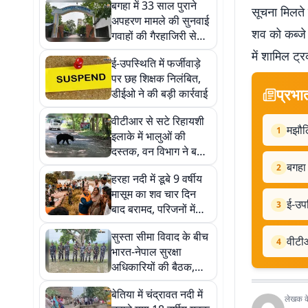
बगहा में 33 साल पुराने
सूचना मिलते 
अपहरण मामले की सुनवाई
शव को कब्जे 
गवाहों की गैरहाजिरी से
अटकी, कोर्ट सख्त
में शामिल ट
ई-उपस्थिति में फर्जीवाड़े
पर छह शिक्षक निलंबित,
प्रभा
डीईओ ने की बड़ी कार्रवाई
वीटीआर से सटे रिहायशी
मझौलि
1
इलाके में भालुओं की
दस्तक, वन विभाग ने बढ़ाई
निगरानी
बगहा 
2
हरहा नदी में डूबे 9 वर्षीय
मासूम का शव चार दिन
ई-उपस
3
बाद बरामद, परिजनों में
मचा कोहराम
सुस्ता सीमा विवाद के बीच
वीटीआ
4
भारत-नेपाल सुरक्षा
अधिकारियों की बैठक,
शांति और सहयोग पर जोर
बेतिया में चंद्रावत नदी में
लेखक के 