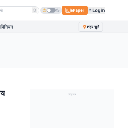
h news
Login
ePaper
पिनियन
शहर चुनें
मय
विज्ञापन