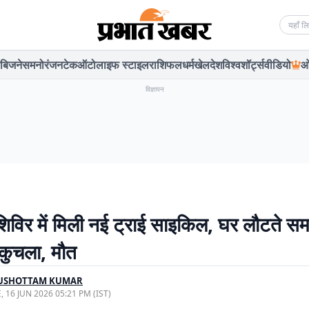
Searc
बिजनेस
मनोरंजन
टेक
ऑटो
लाइफ स्टाइल
राशिफल
धर्म
खेल
देश
विश्व
शॉर्ट्स
वीडियो
ओ
विज्ञापन
 शिविर में मिली नई ट्राई साइकिल, घर लौटते स
 कुचला, मौत
USHOTTAM KUMAR
, 16 JUN 2026 05:21 PM (IST)