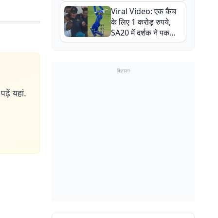
न्यूजीलैंड सीरीज से पहले
Viral Video: एक कैच
बाल-बाल बचे
के लिए 1 करोड़ रुपये,
SA20 में दर्शक ने पकड़ा
एक हाथ से गजब का कैच
विज्ञापन
ढ़ें यहां.