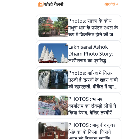
फोटो गैलरी
और देखें
Photos: सारण के कोंध
मथुरा धाम के पर्यटन स्थल के
रूप में विकसित होने की जगी
आस, 9 तस्वीरों में देखें पूरी
Lakhisarai Ashok
कहानी
Dham Photo Story:
लखीसराय का प्रसिद्ध
अशोक धाम—आस्था,
Photos: बारिश में निखर
श्रृंगार, अनुष्ठान और
उठती है 'झरनों के शहर' रांची
अलौकिक संध्या आरती के
की खूबसूरती, वीकेंड में घूम
विहंगम दृश्य
आएं ये 5 वादियां
PHOTOS : भाजपा
कार्यालय का सैकड़ों लोगों ने
किया घेराव, देखिए तस्वीरें
PHOTOS : बाबू वीर कुंवर
सिंह का वो किला, जिसने
भारत को दिखाया क्रांति का