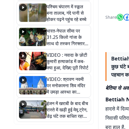
गिरफ्तार
पश्चिम चंपारण में स्कूल
बना तालाब, गंदे पानी से
Share
होकर पढ़ने पहुंच रहे बच्चे
भारत-नेपाल सीमा पर
31.25 किलो गांजा के
साथ दो तस्कर गिरफ्तार,
नेपाली नंबर की बाइक
VIDEO : नवादा के छोटी
जब्त
Bettiah 
कुमारी हत्याकांड में कब-
कुछ घंटे 
क्या हुआ, देखिए पूरी रिपोर्ट
पहचान कर 
VIDEO: श्रावण नवमी
पर मनोकामना शिव मंदिर
बेतिया से अव
में उमड़ा आस्था का
सैलाब, हर-हर महादेव के
Bettiah 
इंजन में खराबी के बाद बीच
जयघोष से गूंजा परिसर
हादसे में दि
रास्ते में खड़ी हुई मेमू ट्रेन,
डेढ़ घंटे तक बाधित रहा
निवासी पतिरा
आवागमन
बुरा हाल है.