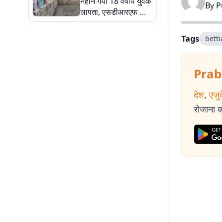
नहाने गया 18 वर्षीय युवक
By
P
लापता, एसडीआरएफ को
दी गई सूचना
Tags
bett
Prab
देश
,
एजु
रोजाना की