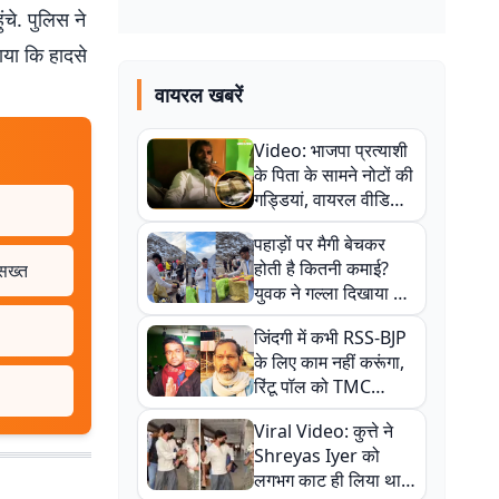
चे. पुलिस ने
ताया कि हादसे
वायरल खबरें
Video: भाजपा प्रत्याशी
के पिता के सामने नोटों की
गड्डियां, वायरल वीडियो
से राजनीति में उबाल,
पहाड़ों पर मैगी बेचकर
अजित महतो बोले- TMC
होती है कितनी कमाई?
 सख्त
की गंदी चाल
युवक ने गल्ला दिखाया तो
नौकरी वालों के खड़े हो गए
जिंदगी में कभी RSS-BJP
कान
के लिए काम नहीं करूंगा,
रिंटू पॉल को TMC
ऑफिस में ले जाकर पीटा,
Viral Video: कुत्ते ने
Video वायरल
Shreyas Iyer को
लगभग काट ही लिया था,