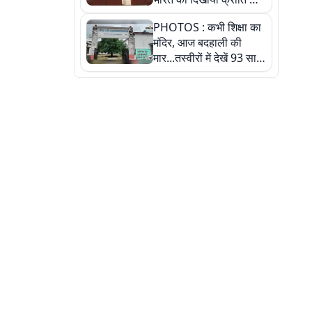
रास्ता: तस्वीरों में देखिए
PHOTOS : कभी शिक्षा का
मंदिर, आज बदहाली की
मार...तस्वीरों में देखें 93 साल
पुराने इस हाई स्कूल की
हकीकत