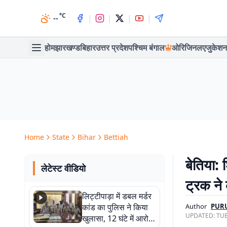
°C
|
|
|
|
--
होम
झारखण्ड
बिहार
उत्तर प्रदेश
पश्चिम बंगाल
ओरिजिनल
एजुकेशन
Home
State
Bihar
Bettiah
बेतिया:
लेटेस्ट वीडियो
ट्रक ने
लिट्टीपाड़ा में डबल मर्डर
कांड का पुलिस ने किया
Author
PUR
UPDATED:
TUE
खुलासा, 12 घंटे में आरोपी