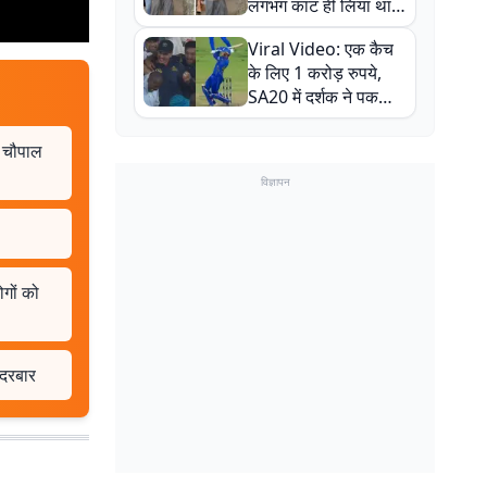
लगभग काट ही लिया था,
न्यूजीलैंड सीरीज से पहले
Viral Video: एक कैच
बाल-बाल बचे
के लिए 1 करोड़ रुपये,
SA20 में दर्शक ने पकड़ा
एक हाथ से गजब का कैच
ग चौपाल
विज्ञापन
ोगों को
 दरबार