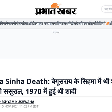
Searc
बिजनेस
मनोरंजन
टेक
ऑटो
लाइफ स्टाइल
राशिफल
धर्म
खेल
देश
विश्व
शॉर्ट्स
वीडियो
ओ
विज्ञापन
Sinha Death: बेगूसराय के सिहमा में थी 
ी ससुराल, 1970 में हुई थी शादी
HESHYAM KUSHWAHA
, 5 NOV 2024 11:02 PM (IST)