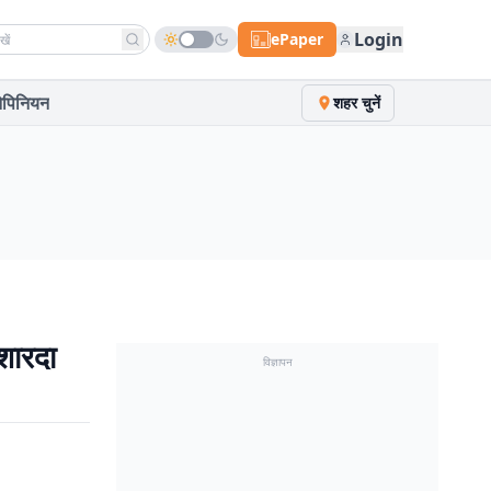
h news
Login
ePaper
पिनियन
शहर चुनें
शारदा
विज्ञापन