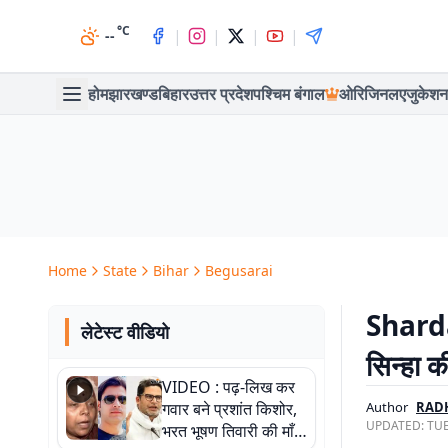
°C
|
|
|
|
--
होम
झारखण्ड
बिहार
उत्तर प्रदेश
पश्चिम बंगाल
ओरिजिनल
एजुकेशन
Home
State
Bihar
Begusarai
Sharda 
लेटेस्ट वीडियो
सिन्हा क
VIDEO : पढ़-लिख कर
गवार बने प्रशांत किशोर,
Author
RAD
UPDATED:
TUE
भरत भूषण तिवारी की माँ ने