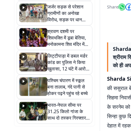
कहा नहीं थी उम्मीद, बेटा
जर्जर सड़क से परेशान
Share
था तो किसी को बोलने की
ग्रामीणों का अनोखा
नहीं थी हिम्मत
विरोध, सड़क पर धान
रोपकर और खाद डालकर
श्रावण दशमी पर
जताया आक्रोश
शिवभक्ति में डूबा बेतिया,
मनोकामना शिव मंदिर में
Sharda S
हुआ भव्य श्रृंगार
लिट्टीपाड़ा में डबल मर्डर
श्रीराम स
कांड का पुलिस ने किया
को ही अपन
खुलासा, 12 घंटे में आरोपी
गिरफ्तार
Sharda Si
पश्चिम चंपारण में स्कूल
बना तालाब, गंदे पानी से
की ससुराल बे
होकर पढ़ने पहुंच रहे बच्चे
सिहमा निवासी
भारत-नेपाल सीमा पर
के सरनेम को 
31.25 किलो गांजा के
सिन्हा कुछ द
साथ दो तस्कर गिरफ्तार,
नेपाली नंबर की बाइक
देहात में र
जब्त