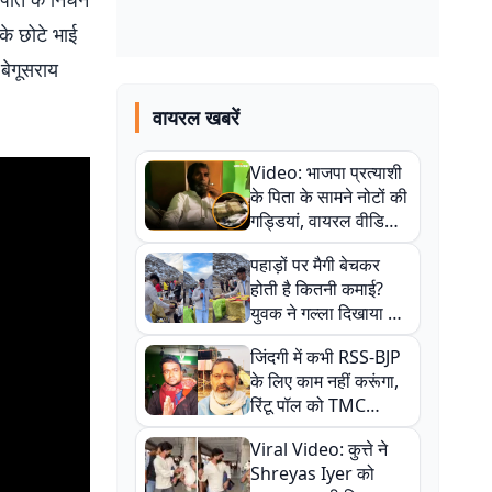
के छोटे भाई
 बेगूसराय
वायरल खबरें
Video: भाजपा प्रत्याशी
के पिता के सामने नोटों की
गड्डियां, वायरल वीडियो
से राजनीति में उबाल,
पहाड़ों पर मैगी बेचकर
अजित महतो बोले- TMC
होती है कितनी कमाई?
की गंदी चाल
युवक ने गल्ला दिखाया तो
नौकरी वालों के खड़े हो गए
जिंदगी में कभी RSS-BJP
कान
के लिए काम नहीं करूंगा,
रिंटू पॉल को TMC
ऑफिस में ले जाकर पीटा,
Viral Video: कुत्ते ने
Video वायरल
Shreyas Iyer को