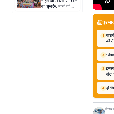
नाट्य कार्यशाला ‘रंग दर्शन’
का शुभारंभ, बच्चों को
मिलेगा अभिनय, गीत और
नृत्य का प्रशिक्षण
प्रभा
राष्ट
1
की ट
खोदाव
2
इस्कॉ
3
बांटा
हरिगि
4
लेखक के 