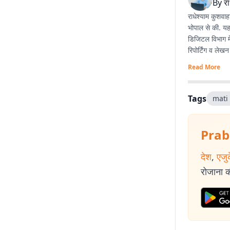
By
रा
राधेश्याम कुशवाह
भोपाल से की. यहा
डिजिटल विभाग में
रिपोर्टिंग व लेखन 
Read More
Tags
mati
Prab
देश
,
एजु
रोजाना की