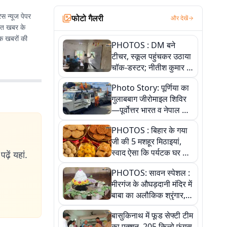
ेस न्यूज पेपर
फोटो गैलरी
और देखें
भात खबर के
मक खबरों की
PHOTOS : DM बने
टीचर, स्कूल पहुंचकर उठाया
चॉक-डस्टर; नीतीश कुमार के
इस चहेते अधिकारी को
Photo Story: पूर्णिया का
जानिए
गुलाबबाग जीरोमाइल शिविर
—पूर्वोत्तर भारत व नेपाल के
कांवरियों का प्रमुख सेवा धाम
PHOTOS : बिहार के गया
जी की 5 मशहूर मिठाइयां,
स्वाद ऐसा कि पर्यटक घर ले
ढ़ें यहां.
जाना नहीं भूलते, तस्वीरों में
PHOTOS: सावन स्पेशल :
देखें
मीरगंज के औघड़दानी मंदिर में
बाबा का अलौकिक श्रृंगार,
तस्वीरों में देखें महादेव के कई
बासुकिनाथ में फूड सेफ्टी टीम
मनमोहक स्वरूप
का एक्शन, 205 किलो फंगस