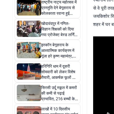
राष्ट्रीय नाट्य महोत्सव में
प्रस्तुति देने बेगूसराय से
से वे पूरी त
कोलकाता रवाना हुई
जयकिशोर सिंह
आकाश गंगा रंग चौपाल की
खोदावंदपुर में गणित-
शहर में घर ब
टीम
विज्ञान शिक्षकों को दिया
गया प्रोजेक्ट बेस्ड लर्निंग
का प्रशिक्षण
इस्कॉन बेगूसराय के
आध्यात्मिक कार्यक्रम में
गूंजा हरे कृष्ण महामंत्र,
1000 से अधिक लोगों को
हरिगिरि धाम में दूसरी
बांटा खिचड़ी प्रसाद
सोमवारी को लेकर विशेष
तैयारी, आकर्षक फूलों से
सजेगा बाबा का दरबार
सिरसी उर्दू स्कूल में कमरों
की कमी से पढ़ाई
प्रभावित, 216 बच्चों के
लिए महज कुछ वर्ग कक्ष
लाखों में 10 दिवसीय