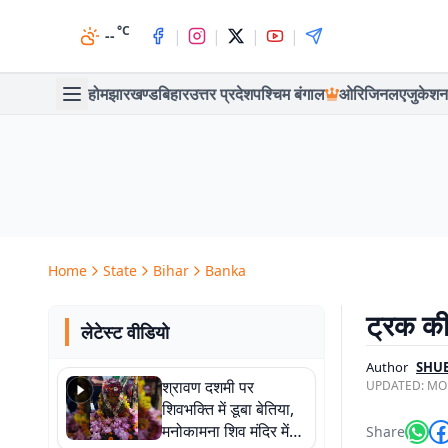
°C
|
|
|
|
--
होम
झारखण्ड
बिहार
उत्तर प्रदेश
पश्चिम बंगाल
ओरिजिनल
एजुकेशन
Home
State
Bihar
Banka
ट्रक की 
लेटेस्ट वीडियो
Author
SHU
श्रावण दशमी पर
UPDATED:
MON
शिवभक्ति में डूबा बेतिया,
मनोकामना शिव मंदिर में
Share