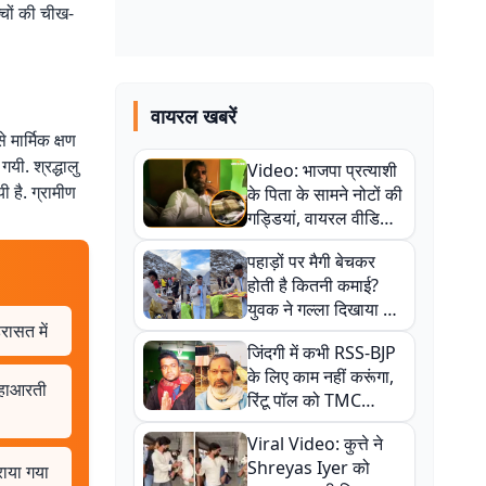
च्चों की चीख-
वायरल खबरें
 मार्मिक क्षण
यी. श्रद्धालु
Video: भाजपा प्रत्याशी
ी है. ग्रामीण
के पिता के सामने नोटों की
गड्डियां, वायरल वीडियो
से राजनीति में उबाल,
पहाड़ों पर मैगी बेचकर
अजित महतो बोले- TMC
होती है कितनी कमाई?
की गंदी चाल
युवक ने गल्ला दिखाया तो
रासत में
नौकरी वालों के खड़े हो गए
जिंदगी में कभी RSS-BJP
कान
के लिए काम नहीं करूंगा,
 महाआरती
रिंटू पॉल को TMC
ऑफिस में ले जाकर पीटा,
Viral Video: कुत्ते ने
Video वायरल
Shreyas Iyer को
राया गया