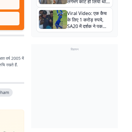
लगभग काट ही लिया था,
न्यूजीलैंड सीरीज से पहले
Viral Video: एक कैच
बाल-बाल बचे
के लिए 1 करोड़ रुपये,
SA20 में दर्शक ने पकड़ा
एक हाथ से गजब का कैच
विज्ञापन
ुआत वर्ष 2005 में
ुचि रखते हैं.
Dham