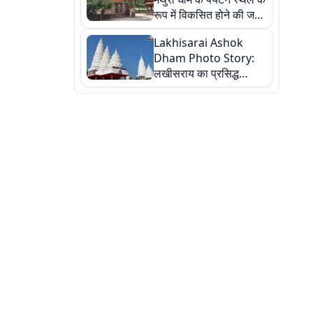
रूप में विकसित होने की जगी
आस, 9 तस्वीरों में देखें पूरी
Lakhisarai Ashok
कहानी
Dham Photo Story:
लखीसराय का प्रसिद्ध
अशोक धाम—आस्था,
श्रृंगार, अनुष्ठान और
अलौकिक संध्या आरती के
विहंगम दृश्य