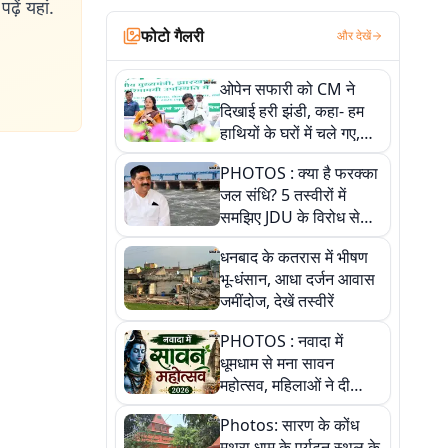
ढ़ें यहां.
फोटो गैलरी
और देखें
ओपेन सफारी को CM ने
दिखाई हरी झंडी, कहा- हम
हाथियों के घरों में चले गए,
देखें तस्वीरें
PHOTOS : क्या है फरक्का
जल संधि? 5 तस्वीरों में
समझिए JDU के विरोध से
लेकर बिहार पर असर तक
धनबाद के कतरास में भीषण
पूरी कहानी
भू-धंसान, आधा दर्जन आवास
जमींदोज, देखें तस्वीरें
PHOTOS : नवादा में
धूमधाम से मना सावन
महोत्सव, महिलाओं ने दी
सांस्कृतिक प्रस्तुतियां
Photos: सारण के कोंध
मथुरा धाम के पर्यटन स्थल के