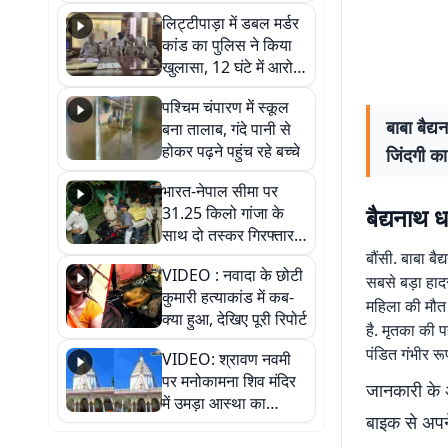
हुआ भव्य श्रृंगार
लिट्टीपाड़ा में डबल मर्डर
कांड का पुलिस ने किया
खुलासा, 12 घंटे में आरोपी
गिरफ्तार
पश्चिम चंपारण में स्कूल
बाबा बैद्
बना तालाब, गंदे पानी से
होकर पढ़ने पहुंच रहे बच्चे
जिंदगी क
भारत-नेपाल सीमा पर
बैद्यनाथ 
31.25 किलो गांजा के
साथ दो तस्कर गिरफ्तार,
नेपाली नंबर की बाइक
बौंसी. बाबा बै
VIDEO : नवादा के छोटी
जब्त
सबसे बड़ा हादस
कुमारी हत्याकांड में कब-
महिला की मौत 
क्या हुआ, देखिए पूरी रिपोर्ट
है. मृतका की पह
पंडित गंभीर र
VIDEO: श्रावण नवमी
पर मनोकामना शिव मंदिर
जानकारी के अ
में उमड़ा आस्था का
बाइक से अपने
सैलाब, हर-हर महादेव के
जयघोष से गूंजा परिसर