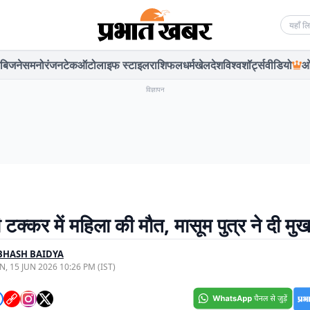
Searc
बिजनेस
मनोरंजन
टेक
ऑटो
लाइफ स्टाइल
राशिफल
धर्म
खेल
देश
विश्व
शॉर्ट्स
वीडियो
ओ
विज्ञापन
टक्कर में महिला की मौत, मासूम पुत्र ने दी मुखा
BHASH BAIDYA
, 15 JUN 2026 10:26 PM (IST)