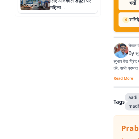
लिए ऑनकॉल डयूटी पर
भर्ती
महिला
चिकित्सक देेगी अपनी सेवा
शनिदे
4
लेखक के 
By
सु
सुभाष वैद्य प्रिं
की. अभी प्रभात ख
Read More
aadi
Tags
madh
Prab