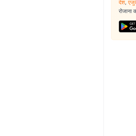
देश
,
एजु
रोजाना की