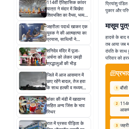
114वीं ऐतिहासिक कांवर
प्रियांशु पंडित
यात्रा ने मंदार में बिखेरा
पुकार और परिज
शिवभक्ति का वैभव, भव्य
कांवर और महाआरती
मासूम पुत
जहरीला पदार्थ खाकर एक
आकर्षण का केंद्र
युवक ने की आत्महत्या का
हादसे के बाद स
प्रयास, साथियों ने
तब आया जब मासू
अस्पताल में कराया गया
शनिदेव मंदिर में पूजा-
दंपति के साथ ह
भर्ती
अर्चना को लेकर उमड़ी
परिवार को हरस
श्रद्धालुओं की भीड़
प्रभा
जिले में आज आसमान में
छाए रहेंगे बादल, तेज हवा
के साथ हल्की व मध्यम
बौंसी
1
बारिश के आसार
बांका की मंडी में खाद्यान्न
114वी
2
सहित अन्य जिंस के भाव
आकर्ष
स्थिर
रात में प्रसव पीड़िता के
जहरील
3