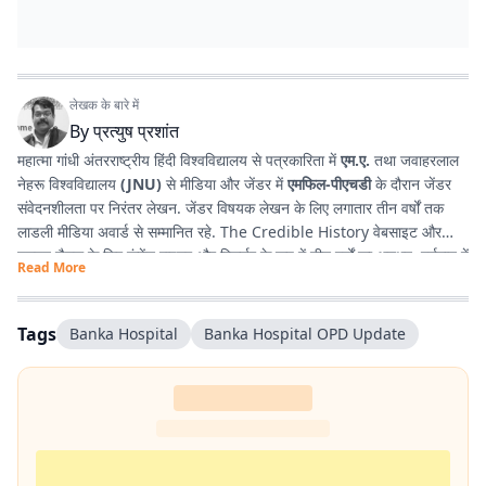
लेखक के बारे में
By
प्रत्युष प्रशांत
महात्मा गांधी अंतरराष्ट्रीय हिंदी विश्वविद्यालय से पत्रकारिता में
एम.ए.
तथा जवाहरलाल
नेहरू विश्वविद्यालय
(JNU)
से मीडिया और जेंडर में
एमफिल-पीएचडी
के दौरान जेंडर
संवेदनशीलता पर निरंतर लेखन. जेंडर विषयक लेखन के लिए लगातार तीन वर्षों तक
लाडली मीडिया अवार्ड से सम्मानित रहे. The Credible History वेबसाइट और
यूट्यूब चैनल के लिए कंटेंट राइटर और रिसर्चर के रूप में तीन वर्षों का अनुभव. वर्तमान में
Read More
प्रभात खबर डिजिटल
, बिहार में राजनीति और समसामयिक मुद्दों पर लेखन कर रहे हैं.
किताबें पढ़ने, वायलिन बजाने और कला-साहित्य में गहरी रुचि रखते हैं तथा बिहार को
सामाजिक, सांस्कृतिक और राजनीतिक दृष्टि से समझने में विशेष दिलचस्पी.
Tags
Banka Hospital
Banka Hospital OPD Update