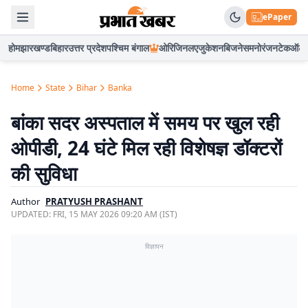
ePaper
होम
झारखण्ड
बिहार
उत्तर प्रदेश
पश्चिम बंगाल
ओरिजिनल
एजुकेशन
बिजनेस
मनोरंजन
टेक
ऑटो
Home
State
Bihar
Banka
बांका सदर अस्पताल में समय पर खुल रही
ओपीडी, 24 घंटे मिल रही विशेषज्ञ डॉक्टरों
की सुविधा
Author
PRATYUSH PRASHANT
UPDATED:
FRI, 15 MAY 2026 09:20 AM (IST)
विज्ञापन