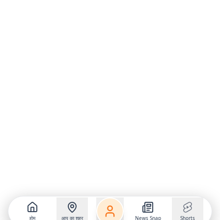
होम
आप का शहर
News Snap
Shorts