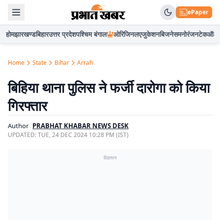
ePaper
होम
झारखण्ड
बिहार
उत्तर प्रदेश
पश्चिम बंगाल
ओरिजिनल
एजुकेशन
बिजनेस
मनोरंजन
टेक
ऑटो
Home
State
Bihar
Arrah
बिहिया थाना पुलिस ने फर्जी दारोगा को किया
गिरफ्तार
Author
PRABHAT KHABAR NEWS DESK
UPDATED:
TUE, 24 DEC 2024 10:28 PM (IST)
विज्ञापन