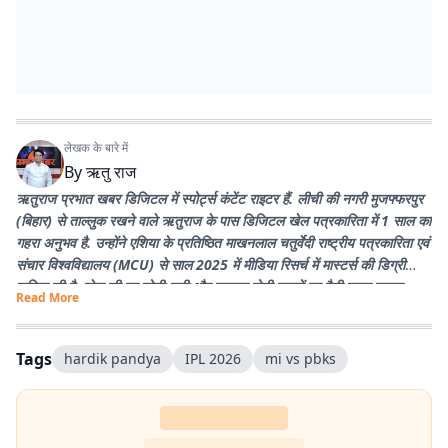
लेखक के बारे में
By
ऋतु राज
ऋतुराज प्रभात खबर डिजिटल में स्पोर्ट्स कंटेंट राइटर हैं. लीची की नगरी मुजफ्फरपुर
(बिहार) से ताल्लुक रखने वाले ऋतुराज के पास डिजिटल खेल पत्रकारिता में 1 साल का
गहरा अनुभव है. उन्होंने एशिया के प्रतिष्ठित माखनलाल चतुर्वेदी राष्ट्रीय पत्रकारिता एवं
संचार विश्वविद्यालय (MCU) से साल 2025 में मीडिया रिसर्च में मास्टर्स की डिग्री
हासिल की है. खेल की हर छोटी-बड़ी और वायरल होती खबरों पर पैनी नजर रखना
Read More
उनकी खासियत है. उनका मुख्य लक्ष्य प्रभात खबर के पाठकों तक खेल जगत की हर
सटीक और विश्लेषण से भरी खबर सबसे पहले पहुंचाना है. पढ़ने और क्रिकेट खेलने के
शौकीन ऋतुराज खेल को सिर्फ कवर नहीं करते, बल्कि उसकी बारीकियों को जीते हैं.
Tags
hardik pandya
IPL 2026
mi vs pbks