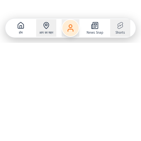
होम
आप का शहर
News Snap
Shorts
Follow us on
X
Download Mobile App
State
›
Jharkhand
›