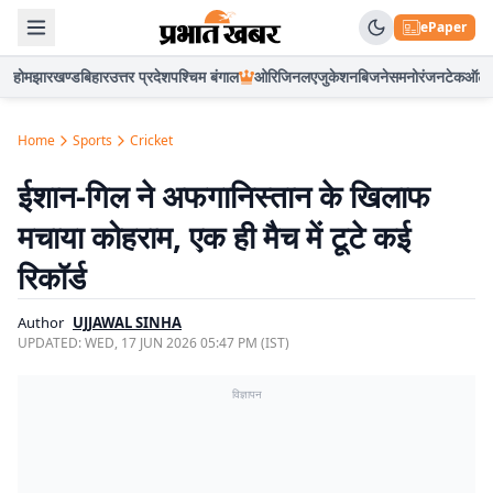
ePaper
होम
झारखण्ड
बिहार
उत्तर प्रदेश
पश्चिम बंगाल
ओरिजिनल
एजुकेशन
बिजनेस
मनोरंजन
टेक
ऑटो
Home
Sports
Cricket
ईशान-गिल ने अफगानिस्तान के खिलाफ
मचाया कोहराम, एक ही मैच में टूटे कई
रिकॉर्ड
Author
UJJAWAL SINHA
UPDATED:
WED, 17 JUN 2026 05:47 PM (IST)
विज्ञापन