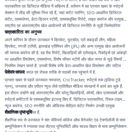
पत्रकारिता एवं डिजिटल मीडिया में सक्रिय हैं. वर्तमान में वह प्रभात खबर के स्पोर्ट्स
सेक्शन में लीड की भूमिका निभा रहे हैं, जहां कंटेंट प्लानिंग, SEO-आधारित डिजिटल
कंटेंट, एक्सप्लेनर, डेटा-ड्रिवन स्टोरी, एक्सक्लूसिव रिपोर्ट, लाइव कवरेज और प्रमुख
राष्ट्रीय एवं अंतरराष्ट्रीय खेल आयोजनों की डिजिटल रणनीति से जुड़ी जिम्मेदारियां
पत्रकारिता का अनुभव
संभालते हैं.
अपने करियर के दौरान उज्जवल ने क्रिकेट, फुटबॉल, प्रो कबड्डी लीग, महिला
क्रिकेट, रणजी ट्रॉफी, झारखंड प्रीमियर लीग (JPL) और अन्य प्रमुख खेल आयोजनों
की व्यापक कवरेज की है. वह मैच रिपोर्ट, खिलाड़ियों की प्रोफाइल, रिकॉर्ड्स एवं आंकड़ों
पर आधारित विश्लेषण, एक्सप्लेनर, विशेष फीचर स्टोरी और खेल जगत से जुड़े विषयों पर
नियमित लेखन करते हैं. उनकी विशेष रुचि डेटा-आधारित खेल विश्लेषण और जटिल
पेशेवर सफर
खेल विषयों को सरल एवं रोचक तरीके से पाठकों तक पहुंचाने में है.
प्रभात खबर से पहले उज्जवल नवभारत, CricTracker, स्पोर्ट्स तक (इंडिया टुडे
ग्रुप), जनसत्ता और एपीएन न्यूज जैसे प्रतिष्ठित मीडिया संस्थानों में कार्य कर चुके हैं.
इस दौरान उन्होंने कई अंतरराष्ट्रीय और घरेलू खिलाड़ियों, कोचों, खेल प्रशासकों और
स्पोर्ट्स कमेंटेटरों के एक्सक्लूसिव इंटरव्यू किए हैं. डिजिटल पत्रकारिता, रियल-टाइम
न्यूज कवरेज, SEO रणनीति और ऑडियंस-केंद्रित कंटेंट निर्माण उनकी प्रमुख
शैक्षणिक पृष्ठभूमि
कार्यक्षमताओं में शामिल हैं.
शैक्षणिक रूप से उज्जवल ने संत जेवियर्स कॉलेज ऑफ मैनेजमेंट एंड टेक्नोलॉजी से मास
कम्युनिकेशन में स्नातक तथा सेंट्रल यूनिवर्सिटी ऑफ साउथ बिहार से मास कम्युनिकेशन