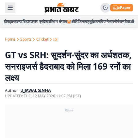
ePaper
होम
झारखण्ड
बिहार
उत्तर प्रदेश
पश्चिम बंगाल
ओरिजिनल
एजुकेशन
बिजनेस
मनोरंजन
टेक
ऑटो
Home
Sports
Cricket
Ipl
GT vs SRH: सुदर्शन-सुंदर का अर्धशतक,
सनराइजर्स हैदराबाद को मिला 169 रनों का
लक्ष्य
Author
UJJAWAL SINHA
UPDATED:
TUE, 12 MAY 2026 11:02 PM (IST)
विज्ञापन