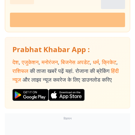
Prabhat Khabar App :
देश
,
एजुकेशन
,
मनोरंजन
,
बिजनेस अपडेट
,
धर्म
,
क्रिकेट
,
राशिफल
की ताजा खबरें पढ़ें यहां. रोजाना की ब्रेकिंग
हिंदी
न्यूज
और लाइव न्यूज कवरेज के लिए डाउनलोड करिए
विज्ञापन