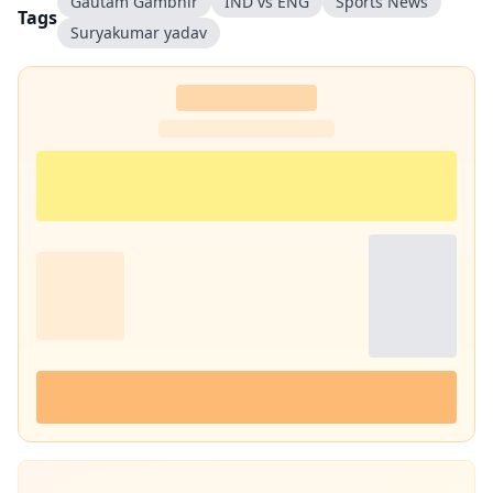
Gautam Gambhir
IND vs ENG
Sports News
Tags
Suryakumar yadav