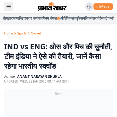
ePaper
होम
झारखण्ड
बिहार
उत्तर प्रदेश
पश्चिम बंगाल
ओरिजिनल
एजुकेशन
बिजनेस
मनोरंजन
टेक
ऑटो
Home
Sports
Cricket
IND vs ENG: ओस और पिच की चुनौती,
टीम इंडिया ने ऐसे की तैयारी, जानें कैसा
रहेगा भारतीय स्क्वॉड
Author
ANANT NARAYAN SHUKLA
UPDATED:
WED, 22 JAN 2025 08:44 AM (IST)
विज्ञापन