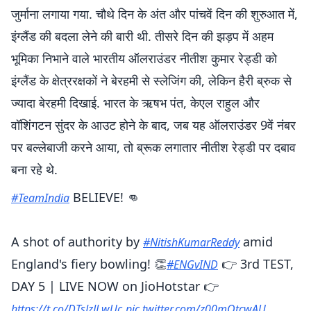
जुर्माना लगाया गया. चौथे दिन के अंत और पांचवें दिन की शुरुआत में,
इंग्लैंड की बदला लेने की बारी थी. तीसरे दिन की झड़प में अहम
भूमिका निभाने वाले भारतीय ऑलराउंडर नीतीश कुमार रेड्डी को
इंग्लैंड के क्षेत्ररक्षकों ने बेरहमी से स्लेजिंग की, लेकिन हैरी ब्रुक से
ज्यादा बेरहमी दिखाई. भारत के ऋषभ पंत, केएल राहुल और
वॉशिंगटन सुंदर के आउट होने के बाद, जब यह ऑलराउंडर 9वें नंबर
पर बल्लेबाजी करने आया, तो ब्रूक लगातार नीतीश रेड्डी पर दबाव
बना रहे थे.
BELIEVE! 👊
#TeamIndia
A shot of authority by
amid
#NitishKumarReddy
England's fiery bowling! 👏
👉 3rd TEST,
#ENGvIND
DAY 5 | LIVE NOW on JioHotstar 👉
https://t.co/DTsJzJLwUc
pic.twitter.com/z00mOtcwAU