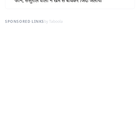
फोन, ससुराल वालों ने खंभे से बांधकर जिंदा जलाया
SPONSORED LINKS
by Taboola