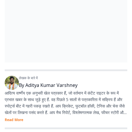
लेखक के बारे में
By
Aditya Kumar Varshney
आदित्य वार्ष्णेय एक अनुभवी खेल पत्रकार हैं, जो वर्तमान में कंटेंट राइटर के रूप में
प्रभात खबर के साथ जुड़े हुए हैं. वह पिछले 5 सालों से पत्रकारिता में सक्रिय हैं और
स्पोर्ट्स बीट में गहरी पकड़ रखते हैं. आप क्रिकेट, फुटबॉल हॉकी, टेनिस और चेस जैसे
खेलों पर लिखना पसंद करते हैं. आप मैच रिपोर्ट, विश्लेषणात्मक लेख, फीचर स्टोरी और
एक्सप्लेनर आधारित कंटेंट तैयार करते हैं. आपने प्रभात खबर से पहले भारत समाचार में
Read More
असिस्टेंट प्रोड्यूसर (आउटपुट विभाग) के रूप में काम किया है, वहीं स्टार स्पोर्ट्स में
असिस्टेंट प्रोड्यूसर (क्रिकेट, हिंदी फीड) के तौर पर भी काम कर चुके हैं. आपके पास