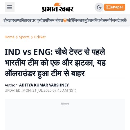
ePaper
होम
झारखण्ड
बिहार
उत्तर प्रदेश
पश्चिम बंगाल
ओरिजिनल
एजुकेशन
बिजनेस
मनोरंजन
टेक
ऑटो
Home
Sports
Cricket
IND vs ENG: चौथे टेस्ट से पहले
भारतीय टीम को एक और झटका, यह
ऑलराउंडर हुआ टीम से बाहर
Author
ADITYA KUMAR VARSHNEY
UPDATED:
MON, 21 JUL 2025 07:45 AM (IST)
विज्ञापन