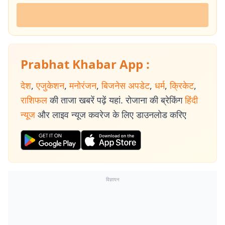
Prabhat Khabar App :
देश
,
एजुकेशन
,
मनोरंजन
,
बिजनेस अपडेट
,
धर्म
,
क्रिकेट
,
राशिफल
की ताजा खबरें पढ़ें यहां. रोजाना की ब्रेकिंग
हिंदी
न्यूज
और लाइव न्यूज कवरेज के लिए डाउनलोड करिए
विज्ञापन