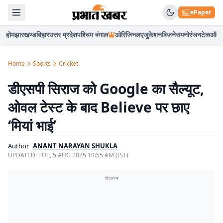
ePaper
होम
झारखण्ड
बिहार
उत्तर प्रदेश
पश्चिम बंगाल
ओरिजिनल
एजुकेशन
बिजनेस
मनोरंजन
टेक
ऑटो
Home
Sports
Cricket
डीएसपी सिराज को Google का सैल्यूट,
ओवल टेस्ट के बाद Believe पर छाए
‘मियां भाई’
Author
ANANT NARAYAN SHUKLA
UPDATED:
TUE, 5 AUG 2025 10:55 AM (IST)
विज्ञापन